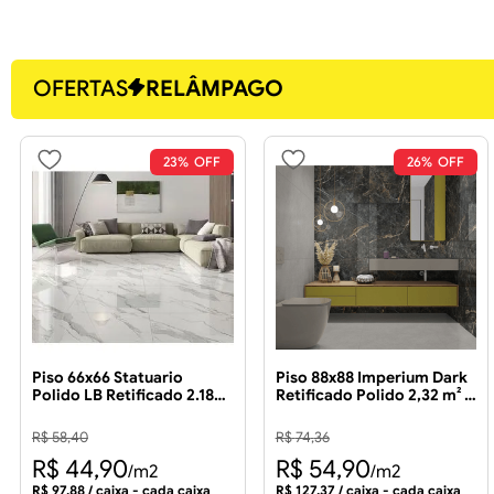
OFERTAS
RELÂMPAGO
23%
26%
Piso 66x66 Statuario
Piso 88x88 Imperium Dark
Polido LB Retificado 2.18m²
Retificado Polido 2,32 m² -
- FORMIGRES
FORMIGRES
R$
58
,
40
R$
74
,
36
R$
44
,
90
R$
54
,
90
/m2
/m2
R$
97
,
88
/ caixa - cada caixa
R$
127
,
37
/ caixa - cada caixa