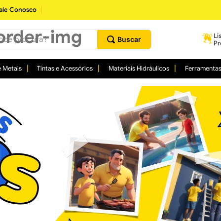
ale Conosco
procura?
Li
Pr
 Metais
Tintas e Acessórios
Materiais Hidráulicos
Ferramenta