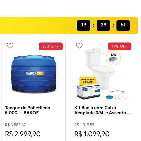
19
39
49
23%
17%
Tanque de Polietileno
Kit Bacia com Caixa
5.000L - BAKOF
Acoplada 3/6L e Assento +
Acessórios para Instalação
Debba Square Branco -
R$
3
.
882
,
87
R$
1
.
319
,
89
ROCA
R$
2
.
999
,
90
R$
1
.
099
,
90