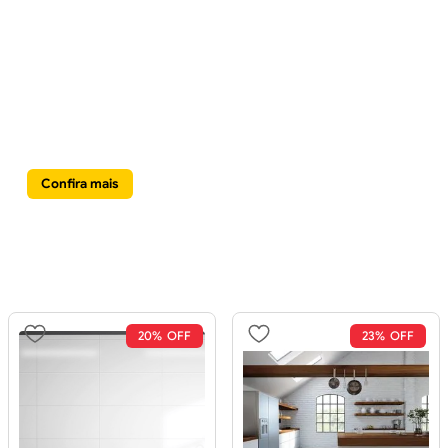
Chuveiros e
Hidraúlicos
Confira mais
20%
23%