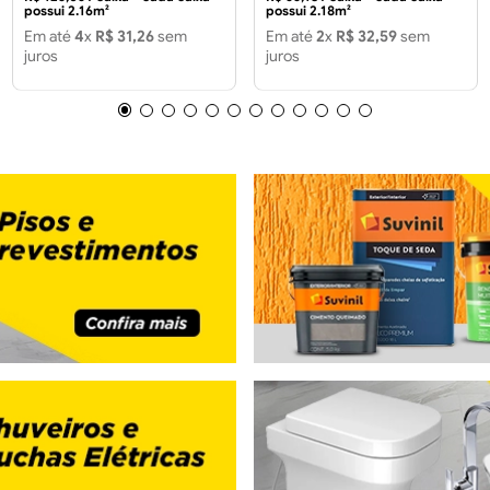
possui 2.16m²
possui 2.18m²
Em até
4
x
R$
31
,
26
sem
Em até
2
x
R$
32
,
59
sem
juros
juros