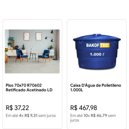
Caixa D'Água de Polietileno
Piso 70x70 R70602
1.000L
Retificado Acetinado LD
3.43 m²
R$ 467,98
R$ 37,22
Em até
10
x
R$ 46,79
sem
Em até
4
x
R$ 9,31
sem juros
juros