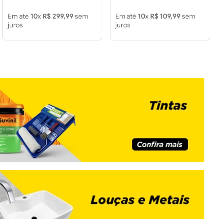
Em até
10
x
R$
299
,
99
sem
Em até
10
x
R$
109
,
99
sem
juros
juros