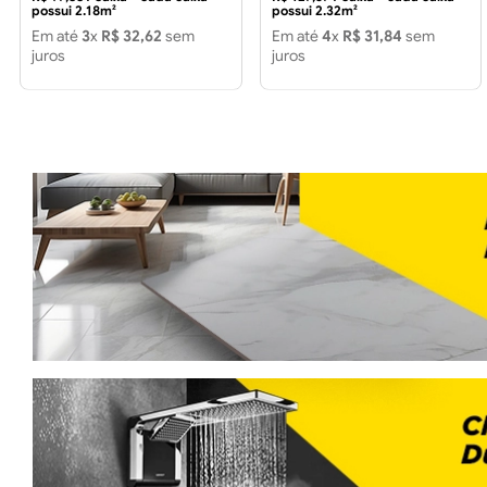
possui 2.18m²
possui 2.32m²
Em até
3
x
R$
32
,
62
sem
Em até
4
x
R$
31
,
84
sem
juros
juros