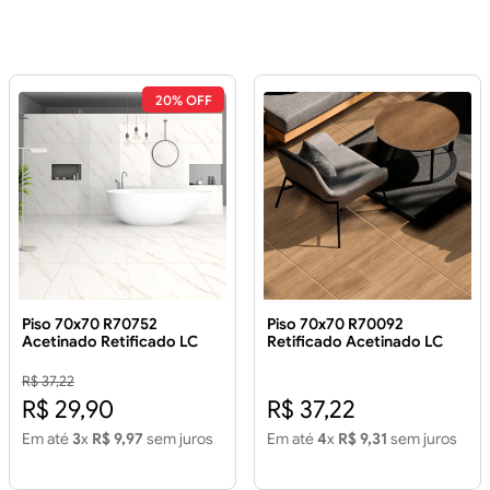
20% OFF
Piso 70x70 R70752
Piso 70x70 R70092
Acetinado Retificado LC
Retificado Acetinado LC
3.43m²
3.43 m² Piso 70x70 R70092
Retificado Acetinado LC
R$ 37,22
3.43 m2
R$ 29,90
R$ 37,22
Em até
3
x
R$ 9,97
sem juros
Em até
4
x
R$ 9,31
sem juros