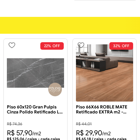
22%
32%
Piso 60x120 Gran Pulpis
Piso 66X66 ROBLE MATE
Cinza Polido Retificado LB
Retificado EXTRA m2 -
2.16m² - FORMIGRES
FORMIGRES
R$
74
,
36
R$
44
,
01
R$
57
,
90
R$
29
,
90
/m2
/m2
R$
125
,
06
/ caixa - cada caixa
R$
65
,
18
/ caixa - cada caixa