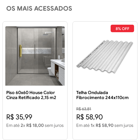
OS MAIS ACESSADOS
8% OFF
Piso 60x60 House Color
Telha Ondulada
Cinza Retificado 2,15 m2
Fibrocimento 244x110cm
Piso 60x60 House Color
5mm
Cinza Retificado 2,15m2
R$ 63,81
R$ 35,99
R$ 58,90
Em até
2
x
R$ 18,00
sem juros
Em até
1
x
R$ 58,90
sem juros