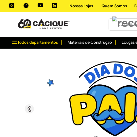
Nossas Lojas
Quem Somos
F
O que você 
Todos departamentos
Materiais de Construção
Louças e