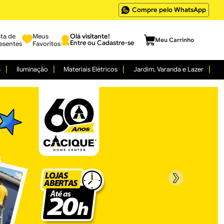
Compre pelo WhatsApp
sta de
Meus
Entre ou Cadastre-se
esentes
Favoritos
s
Iluminação
Materiais Elétricos
Jardim, Varanda e Lazer