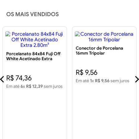
OS MAIS VENDIDOS
Conector de Porcelana
16mm Tripolar
Porcelanato 84x84 Fuji Off
White Acetinado Extra
2.80m²
R$ 9,56
R$ 74,36
Em até
1
x
R$ 9,56
sem juros
Em até
6
x
R$ 12,39
sem juros