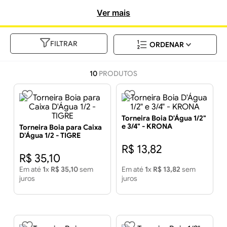
incomparável.
Ver mais
FILTRAR
10
PRODUTOS
Torneira Boia D'Água 1/2"
e 3/4" - KRONA
Torneira Boia para Caixa
D'Água 1/2 - TIGRE
R$
13
,
82
R$
35
,
10
Em até
1
x
R$
35
,
10
sem
Em até
1
x
R$
13
,
82
sem
juros
juros