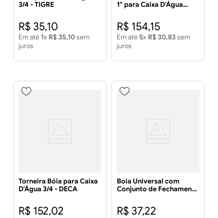
3/4 - TIGRE
1" para Caixa D'Água
Click - TIGRE
R$
35
,
10
R$
154
,
15
Em até
1
x
R$
35
,
10
sem
Em até
5
x
R$
30
,
83
sem
juros
juros
Torneira Bóia para Caixa
Boia Universal com
D'Água 3/4 - DECA
Conjunto de Fechamento
- ASTRA
R$
152
,
02
R$
37
,
22