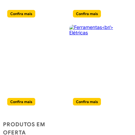
& Lazer
Acessórios
Confira mais
Confira mais
Chuveiros e
Ferramentas
Hidraúlicos
Elétricas
Confira mais
Confira mais
PRODUTOS EM
OFERTA