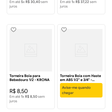
Em até
5
x
R$
30
,
40
sem
Em até
1
x
R$
37
,
22
sem
juros
juros
Torneira Boia para
Torneira Boia com Haste
Bebedouro 1/2 - KRONA
em ABS 1/2" e 3/4" -
FORTLEV
Avise-me quando
R$
8
,
50
chegar
Em até
1
x
R$
8
,
50
sem
juros