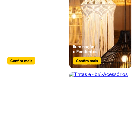
Pisos e
Iluminação
Revestimentos
e Pendentes
Confira mais
Confira mais
Jardim, Varanda
Tintas e