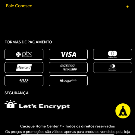
Materiais Elétricos
Formas de Pagamento
Fale Conosco
+
Segurança e Privacidade
Jardim, Varanda e Lazer
Política de Entrega
Lista de Presentes
(33) 3277-1203
Política Comercial de
contato@caciquehomecenter.com.br
Promoção de Saldo
Horário de Atendimento
Política de Arrependimento
Segunda a Sexta: 8h às 18h
e Trocas
Sábado: 8h às 12h
Retire na Loja
FORMAS DE PAGAMENTO
SEGURANÇA
Cacique Home Center ® - Todos os direitos reservados
Os preços e promoções são válidos apenas para produtos vendidos pela loja