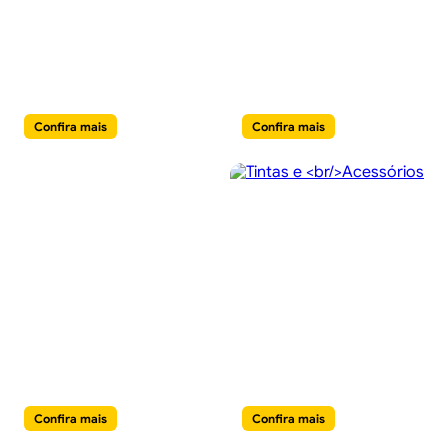
Pisos e
Iluminação
Revestimentos
e Pendentes
Confira mais
Confira mais
Jardim, Varanda
Tintas e
& Lazer
Acessórios
Confira mais
Confira mais