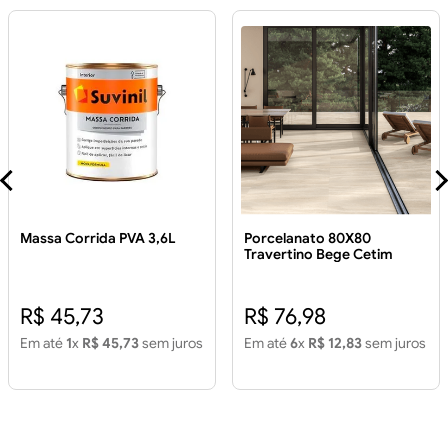
Massa Corrida PVA 3,6L
Porcelanato 80X80
Travertino Bege Cetim
Extra 2.60m²
R$ 45,73
R$ 76,98
Em até
1
x
R$ 45,73
sem juros
Em até
6
x
R$ 12,83
sem juros