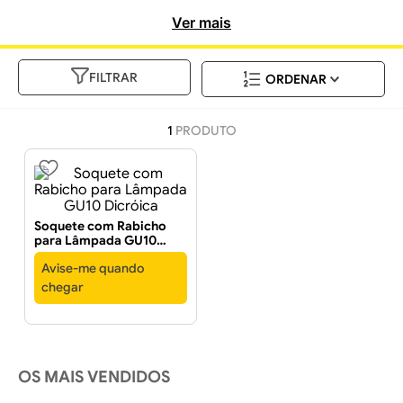
incomparável.
Ver mais
FILTRAR
1
PRODUTO
Soquete com Rabicho
para Lâmpada GU10
Dicróica
Avise-me quando
chegar
OS MAIS VENDIDOS