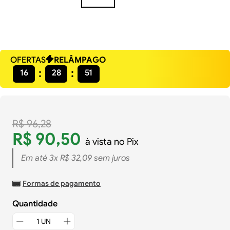
OFERTAS
RELÂMPAGO
16
28
50
R$
96
,
28
R$
90
,
50
à vista no Pix
Em até
3
x
R$
32
,
09
sem juros
Formas de pagamento
Quantidade