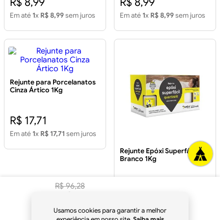
R$ 8,99
R$ 8,99
Em até
1
x
R$ 8,99
sem juros
Em até
1
x
R$ 8,99
sem juros
Rejunte para Porcelanatos
Cinza Ártico 1Kg
R$ 17,71
Em até
1
x
R$ 17,71
sem juros
Rejunte Epóxi Superfácil
Branco 1Kg
R$
96
,
28
R$ 113,46
R$
90
,
50
à vista
Em até
3
x
R$ 37,82
sem juros
Usamos cookies para garantir a melhor
no
Pix
experiência em nosso site.
Saiba mais