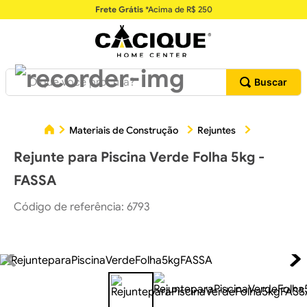
Frete Grátis
*Acima de R$ 250
O que você procura?
Rejunte p
Materiais de Construção
Rejuntes
Rejunte para Piscina Verde Folha 5kg -
FASSA
Código de referência
:
6793