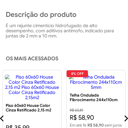
Descrição do produto
É um rejunte cimentício hidrofugado de alto
desempenho, com aditivos antimofo, indicado para
juntas de 2 mm a 10 mm.
OS MAIS ACESSADOS
8% OFF
Telha Ondulada
Fibrocimento 244x110cm
5mm
Piso 60x60 House Color
Cinza Retificado 2,15 m2
R$ 63,81
Piso 60x60 House Color
R$ 58,90
Cinza Retificado 2,15m2
Em até
1
x
R$ 58,90
sem juros
R$ 35,99