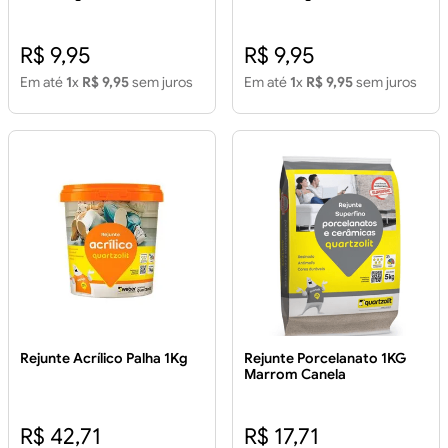
R$ 9,95
R$ 9,95
Em até
1
x
R$ 9,95
sem juros
Em até
1
x
R$ 9,95
sem juros
Rejunte Acrílico Palha 1Kg
Rejunte Porcelanato 1KG
Marrom Canela
R$ 42,71
R$ 17,71