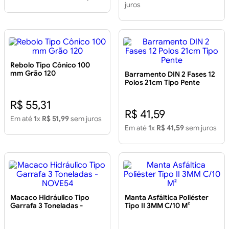
juros
Rebolo Tipo Cônico 100
mm Grão 120
Barramento DIN 2 Fases 12
Polos 21cm Tipo Pente
R$ 55,31
R$ 41,59
Em até
1
x
R$ 51,99
sem juros
Em até
1
x
R$ 41,59
sem juros
Macaco Hidráulico Tipo
Manta Asfáltica Poliéster
Garrafa 3 Toneladas -
Tipo II 3MM C/10 M²
NOVE54