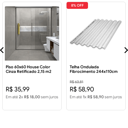
8% OFF
Piso 60x60 House Color
Telha Ondulada
Cinza Retificado 2,15 m2
Fibrocimento 244x110cm
Piso 60x60 House Color
5mm
Cinza Retificado 2,15m2
R$ 63,81
R$ 35,99
R$ 58,90
Em até
2
x
R$ 18,00
sem juros
Em até
1
x
R$ 58,90
sem juros