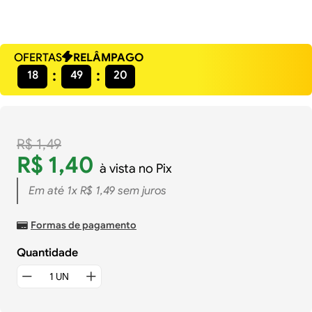
OFERTAS
RELÂMPAGO
18
49
19
R$
1
,
49
R$
1
,
40
à vista no Pix
Em até
1
x
R$
1
,
49
sem juros
Formas de pagamento
Quantidade