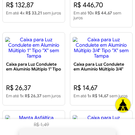
R$ 132,87
R$ 446,70
Em até
4
x
R$ 33,21
sem juros
Em até
10
x
R$ 44,67
sem
juros
Caixa para Luz Condulete
Caixa para Luz Condulete
em Alumínio Múltiplo 1" Tipo
em Alumínio Múltiplo 3/4"
"X" sem Tampa
Tipo "X" sem Tampa
R$ 26,37
R$ 14,67
Em até
1
x
R$ 26,37
sem juros
Em até
1
x
R$ 14,67
sem juros
R$
1
,
49
R$
1
,
40
à vista no