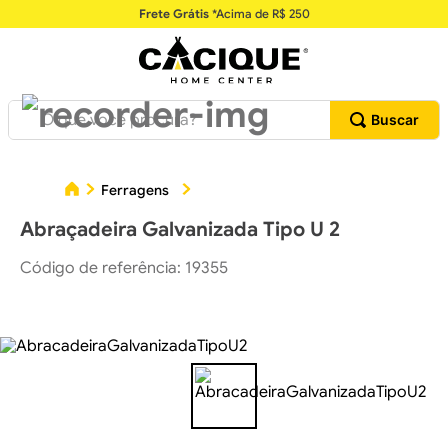
Frete Grátis
*Acima de R$ 250
O que você procura?
Ab
Ferragens
Ferragens para Fixar e Montar
Abraçadeira Galvanizada Tipo U 2
Código de referência
:
19355