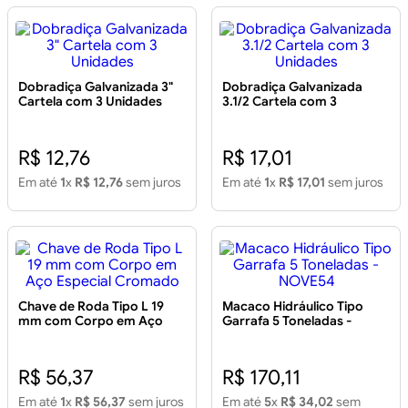
Dobradiça Galvanizada 3"
Dobradiça Galvanizada
Cartela com 3 Unidades
3.1/2 Cartela com 3
Unidades
R$ 12,76
R$ 17,01
Em até
1
x
R$ 12,76
sem juros
Em até
1
x
R$ 17,01
sem juros
Chave de Roda Tipo L 19
Macaco Hidráulico Tipo
mm com Corpo em Aço
Garrafa 5 Toneladas -
Especial Cromado
NOVE54
R$ 56,37
R$ 170,11
Em até
1
x
R$ 56,37
sem juros
Em até
5
x
R$ 34,02
sem