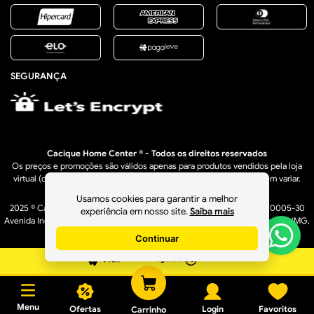
SEGURANÇA
Cacique Home Center ® - Todos os direitos reservados
Os preços e promoções são válidos apenas para produtos vendidos pela loja
virtual (caciquehomecenter.com.br). Os preços de lojas físicas podem variar.
Usamos cookies para garantir a melhor
2025 © Cacique Home Center Casa e Construção LTDA - 16.950.529/0005-30
experiência em nosso site.
Saiba mais
Avenida Industrial, 1636 A – Bairro Distrito Industrial - Governador Valadares/MG,
CEP: 35040-610
Continuar
Menu
Ofertas
Login
Favoritos
Carrinho