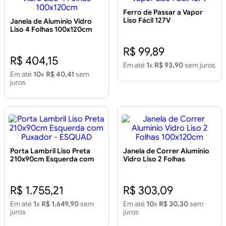
Ferro de Passar a Vapor
Liso Fácil 127V
Janela de Alumínio Vidro
Liso 4 Folhas 100x120cm
R$ 99,89
R$ 404,15
Em até
1
x
R$ 93,90
sem juros
Em até
10
x
R$ 40,41
sem
juros
Porta Lambril Liso Preta
Janela de Correr Alumínio
210x90cm Esquerda com
Vidro Liso 2 Folhas
Puxador - ESQUAD
100x120cm
R$ 1.755,21
R$ 303,09
Em até
1
x
R$ 1.649,90
sem
Em até
10
x
R$ 30,30
sem
juros
juros