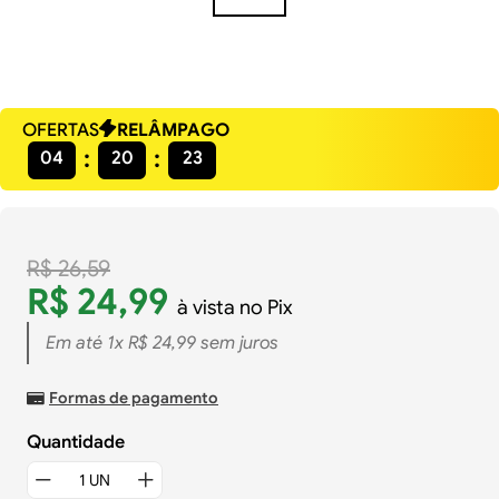
OFERTAS
RELÂMPAGO
04
20
23
R$
26
,
59
R$
24
,
99
à vista no Pix
Em até
1
x
R$
24
,
99
sem juros
Formas de pagamento
Quantidade