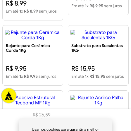
R$ 8,99
Em até
1
x
R$ 9,95
sem juros
Em até
1
x
R$ 8,99
sem juros
Rejunte para Cerâmica
Substrato para Suculentas
Corda 1Kg
1KG
R$ 9,95
R$ 15,95
Em até
1
x
R$ 9,95
sem juros
Em até
1
x
R$ 15,95
sem juros
Adesivo Estrutural Tecbond
Rejunte Acrílico Palha 1Kg
R$
26
,
59
MF 1Kg
R$
24
,
99
à vista
Usamos cookies para garantir a melhor