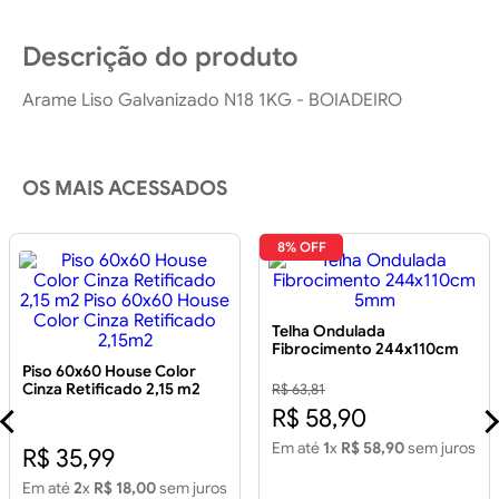
Descrição do produto
Arame Liso Galvanizado N18 1KG - BOIADEIRO
OS MAIS ACESSADOS
8% OFF
Telha Ondulada
Fibrocimento 244x110cm
5mm
Piso 60x60 House Color
Cinza Retificado 2,15 m2
R$ 63,81
Piso 60x60 House Color
R$ 58,90
Cinza Retificado 2,15m2
Em até
1
x
R$ 58,90
sem juros
R$ 35,99
Em até
2
x
R$ 18,00
sem juros