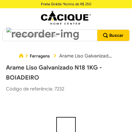
Frete Grátis
*Acima de R$ 250
O que você procura?
Arame Liso Galvanizado N18 1KG - BOIADEIRO
Ferragens
Arame Liso Galvanizado N18 1KG -
BOIADEIRO
Código de referência
:
7232