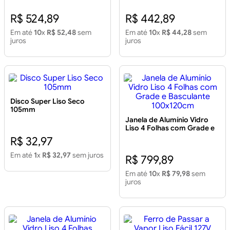
R$ 524,89
R$ 442,89
Em até
10
x
R$ 52,48
sem
Em até
10
x
R$ 44,28
sem
juros
juros
Disco Super Liso Seco
105mm
Janela de Alumínio Vidro
Liso 4 Folhas com Grade e
Basculante 100x120cm
R$ 32,97
Em até
1
x
R$ 32,97
sem juros
R$ 799,89
Em até
10
x
R$ 79,98
sem
juros