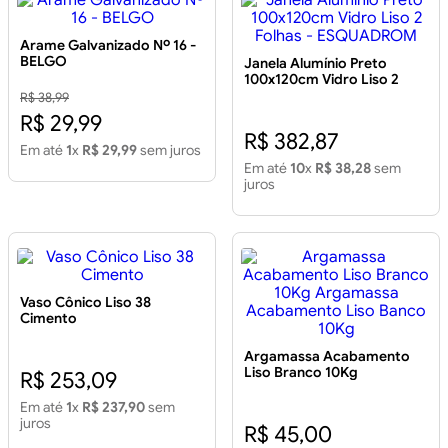
Arame Galvanizado Nº 16 -
BELGO
Janela Alumínio Preto
100x120cm Vidro Liso 2
Folhas - ESQUADROM
R$ 38,99
R$ 29,99
R$ 382,87
Em até
1
x
R$ 29,99
sem juros
Em até
10
x
R$ 38,28
sem
juros
Vaso Cônico Liso 38
Cimento
Argamassa Acabamento
Liso Branco 10Kg
R$ 253,09
Argamassa Acabamento
Liso Banco 10Kg
Em até
1
x
R$ 237,90
sem
juros
R$ 45,00