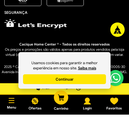
SEGURANÇA
Cacique Home Center ® - Todos os direitos reservados
Os preços e promoções são válidos apenas para produtos vendidos pela loja
virtual (caciquehomecenter.com.br). Os preços de lojas físicas podem variar.
Usamos cookies para garantir a melhor
2025 © Cacique Home Center Casa e Construção LTDA - 16.950.529/0005-30
experiência em nosso site.
Saiba mais
Avenida Industrial, 1636 A – Bairro Distrito Industrial - Governador Valadares/MG,
CEP: 35040-610
Continuar
Menu
Ofertas
Login
Favoritos
Carrinho