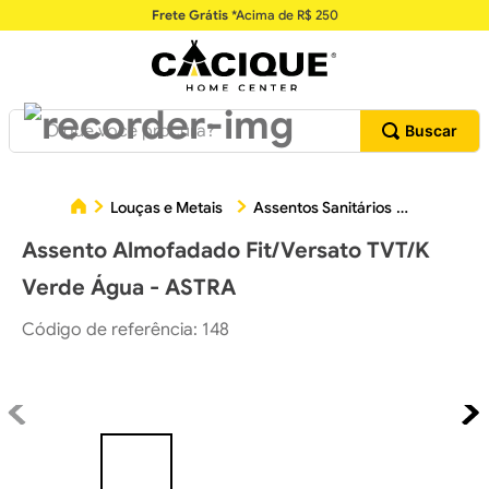
Frete Grátis
*Acima de R$ 250
O que você procura?
Assento
Louças e Metais
Assentos Sanitários
Assento Almofadado Fit/Versato TVT/K
Verde Água - ASTRA
Código de referência
:
148