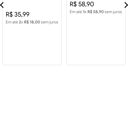
Piso 60x60 House Color
R$ 58,90
Cinza Retificado 2,15m2
Em até
1
x
R$ 58,90
sem juros
R$ 35,99
Em até
2
x
R$ 18,00
sem juros