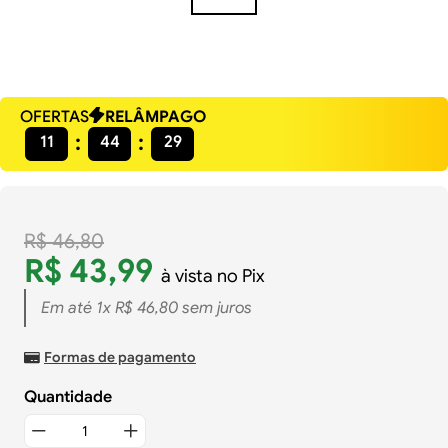
OFERTAS
RELÂMPAGO
11
44
28
R$
46
,
80
R$
43
,
99
à vista no Pix
Em até
1
x
R$
46
,
80
sem juros
Formas de pagamento
Quantidade