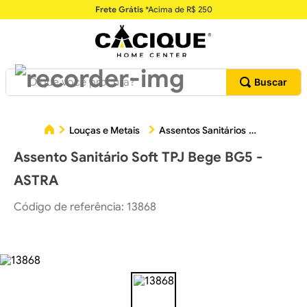
Frete Grátis
*Acima de R$ 250
O que você procura?
Assento
Louças e Metais
Assentos Sanitários
Assento Sanitário Soft TPJ Bege BG5 -
ASTRA
Código de referência
:
13868