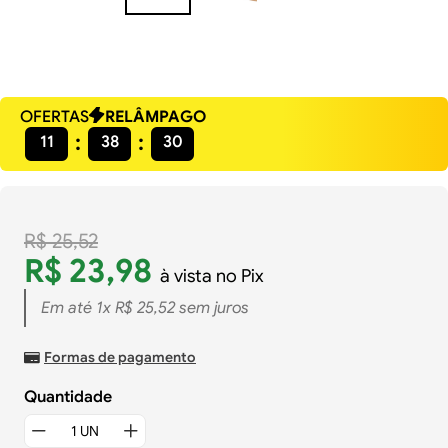
OFERTAS
RELÂMPAGO
11
38
29
R$
25
,
52
R$
23
,
98
à vista no Pix
Em até
1
x
R$
25
,
52
sem juros
Formas de pagamento
Quantidade