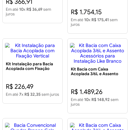
R$ 366,91
Acionamento Acessórios
Em até
10
x
R$ 36,69
sem
R$ 1.754,15
juros
Em até
10
x
R$ 175,41
sem
juros
Kit Instalação para Bacia
Acoplada com Fixação
Kit Bacia com Caixa
Vertical
Acoplada 3/6L e Assento
Acessórios para Instalação
Like Branco
R$ 226,49
R$ 1.489,26
Em até
7
x
R$ 32,35
sem juros
Em até
10
x
R$ 148,92
sem
juros