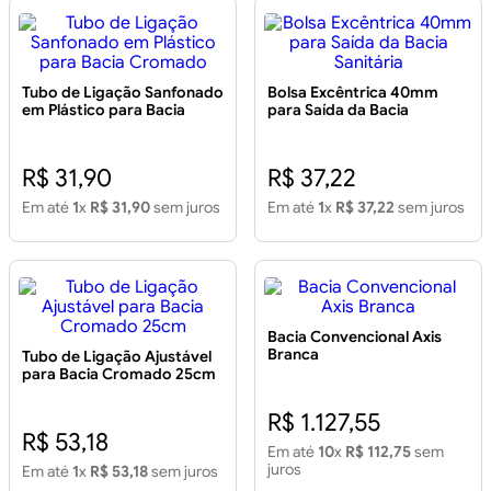
Tubo de Ligação Sanfonado
Bolsa Excêntrica 40mm
em Plástico para Bacia
para Saída da Bacia
Cromado
Sanitária
R$ 31,90
R$ 37,22
Em até
1
x
R$ 31,90
sem juros
Em até
1
x
R$ 37,22
sem juros
Bacia Convencional Axis
Branca
Tubo de Ligação Ajustável
para Bacia Cromado 25cm
R$ 1.127,55
R$ 53,18
Em até
10
x
R$ 112,75
sem
juros
Em até
1
x
R$ 53,18
sem juros