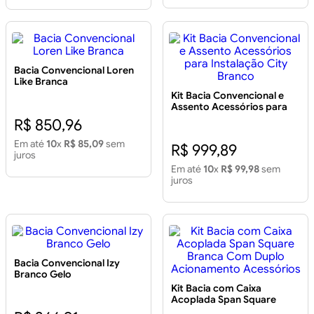
Bacia Convencional Loren
Like Branca
Kit Bacia Convencional e
Assento Acessórios para
Instalação City Branco
R$ 850,96
Em até
10
x
R$ 85,09
sem
R$ 999,89
juros
Em até
10
x
R$ 99,98
sem
juros
Bacia Convencional Izy
Branco Gelo
Kit Bacia com Caixa
Acoplada Span Square
Branca Com Duplo