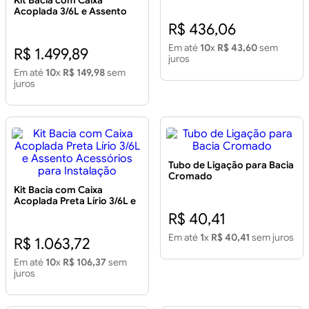
Kit Bacia com Caixa
Acoplada 3/6L e Assento
Acessórios para Instalação
R$ 436,06
Vip Branca
Em até
10
x
R$ 43,60
sem
R$ 1.499,89
juros
Em até
10
x
R$ 149,98
sem
juros
Tubo de Ligação para Bacia
Cromado
Kit Bacia com Caixa
Acoplada Preta Lírio 3/6L e
Assento Acessórios para
R$ 40,41
Instalação
Em até
1
x
R$ 40,41
sem juros
R$ 1.063,72
Em até
10
x
R$ 106,37
sem
juros