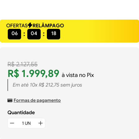
OFERTAS
RELÂMPAGO
06
04
18
R$
2
.
127
,
55
R$
1
.
999
,
89
à vista no Pix
Em até
10
x
R$
212
,
75
sem juros
Formas de pagamento
Quantidade