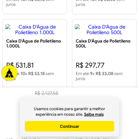
juros
juros
Caixa D'Água de Polietileno
Caixa D'Água de Polietileno
1.000L
500L
R$ 531,81
R$ 297,77
Em até
10
x
R$ 53,18
sem
Em até
9
x
R$ 33,08
sem
juros
juros
R$
2
.
127
,
55
R$
1
.
999
,
89
à
Usamos cookies para garantir a melhor
vista no
Pix
experiência em nosso site.
Saiba mais
Caixa D'Água de Polietileno
Caixa D'Água de Polietileno
2.000L
2.000L
Continuar
Comprar