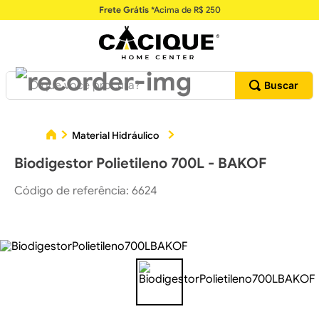
Frete Grátis
*Acima de R$ 250
O que você procura?
Material Hidráulico
Armazenamento, Captação e 
Biodigestor Polietileno 700L - BAKOF
Código de referência
:
6624