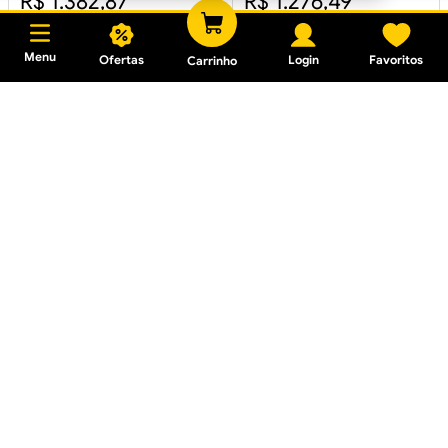
R$ 1.382,87
R$ 1.276,49
Em até
10
x
R$ 138,28
sem
Em até
10
x
R$ 127,64
sem
juros
juros
Menu
Ofertas
Login
Favoritos
Carrinho
Caixa para Massa 20L
Polietileno Azul
Mangueira de Polietileno
Preta 3/4 50 Metros
R$ 30,84
R$ 85,10
Em até
1
x
R$ 28,99
sem juros
Em até
2
x
R$ 42,55
sem
juros
Tanque de Polietileno Fort
Tanque de Polietileno Fort
Plus 500L
Plus 10,000L