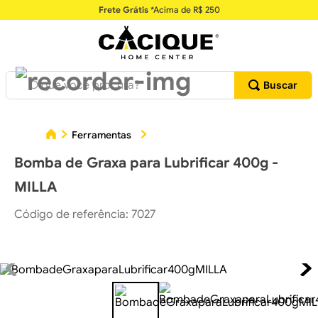
Frete Grátis
*Acima de R$ 250
O que você procura?
Ferramentas
Desengraxantes e Lubrificantes
Bomba de Graxa para Lubrificar 400g -
MILLA
Código de referência
:
7027