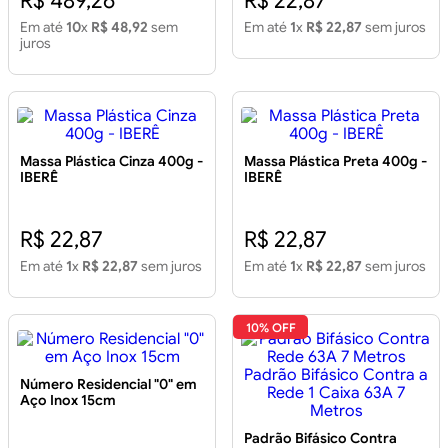
R$ 489,26
R$ 22,87
Em até
10
x
R$ 48,92
sem
Em até
1
x
R$ 22,87
sem juros
juros
Massa Plástica Cinza 400g -
Massa Plástica Preta 400g -
IBERÊ
IBERÊ
R$ 22,87
R$ 22,87
Em até
1
x
R$ 22,87
sem juros
Em até
1
x
R$ 22,87
sem juros
10% OFF
Número Residencial "0" em
Aço Inox 15cm
Padrão Bifásico Contra