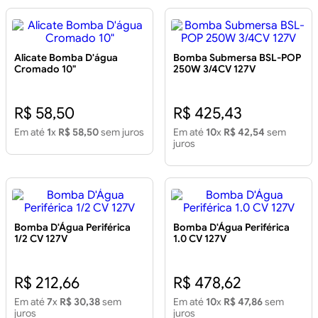
Alicate Bomba D'água
Bomba Submersa BSL-POP
Cromado 10"
250W 3/4CV 127V
R$ 58,50
R$ 425,43
Em até
1
x
R$ 58,50
sem juros
Em até
10
x
R$ 42,54
sem
juros
Bomba D'Água Periférica
Bomba D'Água Periférica
1/2 CV 127V
1.0 CV 127V
R$ 212,66
R$ 478,62
Em até
7
x
R$ 30,38
sem
Em até
10
x
R$ 47,86
sem
juros
juros