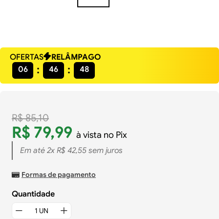
OFERTAS
RELÂMPAGO
06
46
47
R$
85
,
10
R$
79
,
99
à vista no Pix
Em até
2
x
R$
42
,
55
sem juros
Formas de pagamento
Quantidade