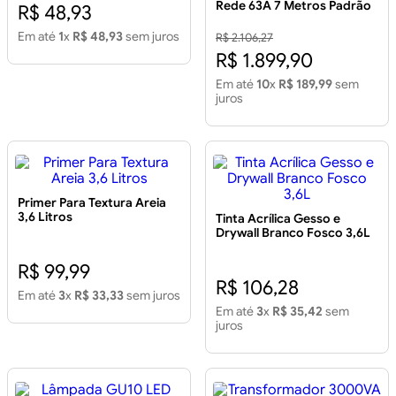
Rede 63A 7 Metros Padrão
R$ 48,93
Bifásico Contra a Rede 1
Caixa 63A 7 Metros
Em até
1
x
R$ 48,93
sem juros
R$ 2.106,27
R$ 1.899,90
Em até
10
x
R$ 189,99
sem
juros
Primer Para Textura Areia
3,6 Litros
Tinta Acrílica Gesso e
Drywall Branco Fosco 3,6L
R$ 99,99
R$ 106,28
Em até
3
x
R$ 33,33
sem juros
Em até
3
x
R$ 35,42
sem
juros