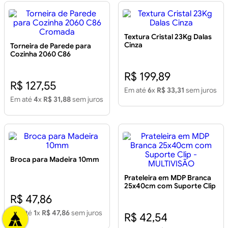
Textura Cristal 23Kg Dalas
Cinza
Torneira de Parede para
Cozinha 2060 C86
Cromada
R$ 199,89
R$ 127,55
Em até
6
x
R$ 33,31
sem juros
Em até
4
x
R$ 31,88
sem juros
Broca para Madeira 10mm
Prateleira em MDP Branca
25x40cm com Suporte Clip
- MULTIVISÃO
R$ 47,86
Em até
1
x
R$ 47,86
sem juros
R$ 42,54