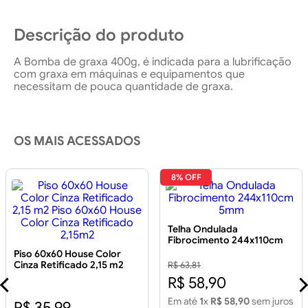
Descrição do produto
A Bomba de graxa 400g, é indicada para a lubrificação
com graxa em máquinas e equipamentos que
necessitam de pouca quantidade de graxa.
OS MAIS ACESSADOS
8% OFF
Telha Ondulada
Fibrocimento 244x110cm
5mm
Piso 60x60 House Color
Cinza Retificado 2,15 m2
R$ 63,81
Piso 60x60 House Color
R$ 58,90
Cinza Retificado 2,15m2
Em até
1
x
R$ 58,90
sem juros
R$ 35,99