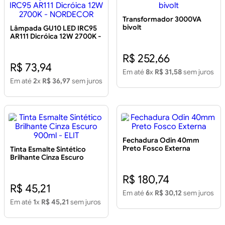
Transformador 3000VA
bivolt
Lâmpada GU10 LED IRC95
AR111 Dicróica 12W 2700K -
NORDECOR
R$ 252,66
R$ 73,94
Em até
8
x
R$ 31,58
sem juros
Em até
2
x
R$ 36,97
sem juros
Fechadura Odin 40mm
Preto Fosco Externa
Tinta Esmalte Sintético
Brilhante Cinza Escuro
900ml - ELIT
R$ 180,74
R$ 45,21
Em até
6
x
R$ 30,12
sem juros
Em até
1
x
R$ 45,21
sem juros