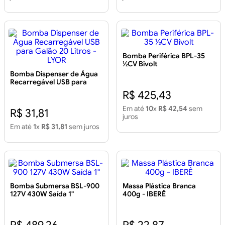
Bomba Periférica BPL-35
½CV Bivolt
Bomba Dispenser de Água
Recarregável USB para
Galão 20 Litros - LYOR
R$ 425,43
Em até
10
x
R$ 42,54
sem
R$ 31,81
juros
Em até
1
x
R$ 31,81
sem juros
Bomba Submersa BSL-900
Massa Plástica Branca
127V 430W Saída 1"
400g - IBERÊ