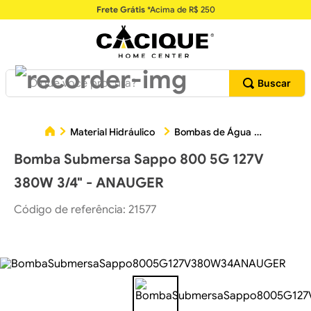
Frete Grátis
*Acima de R$ 250
O que você procura?
Bomba 
Material Hidráulico
Bombas de Água
Bomba Submersa Sappo 800 5G 127V
380W 3/4" - ANAUGER
Código de referência
:
21577