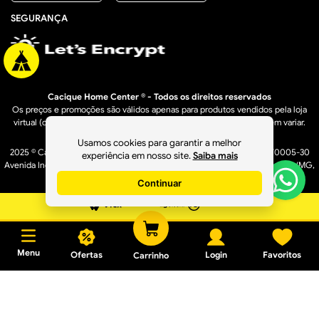
SEGURANÇA
Cacique Home Center ® - Todos os direitos reservados
Os preços e promoções são válidos apenas para produtos vendidos pela loja
virtual (caciquehomecenter.com.br). Os preços de lojas físicas podem variar.
Usamos cookies para garantir a melhor
2025 © Cacique Home Center Casa e Construção LTDA - 16.950.529/0005-30
experiência em nosso site.
Saiba mais
Avenida Industrial, 1636 A – Bairro Distrito Industrial - Governador Valadares/MG,
CEP: 35040-610
Continuar
Menu
Ofertas
Login
Favoritos
Carrinho