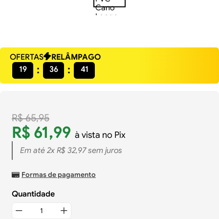
OFERTAS
RELÂMPAGO
19
36
41
R$
65
,
95
R$
61
,
99
à vista no Pix
Em até
2
x
R$
32
,
97
sem juros
Formas de pagamento
Quantidade