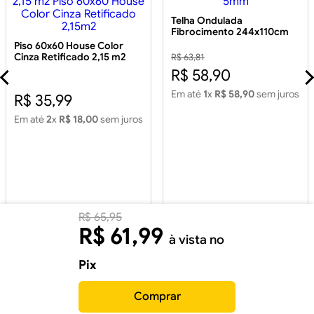
Telha Ondulada
Fibrocimento 244x110cm
5mm
Piso 60x60 House Color
Cinza Retificado 2,15 m2
R$ 63,81
Piso 60x60 House Color
R$ 58,90
Cinza Retificado 2,15m2
Em até
1
x
R$ 58,90
sem juros
R$ 35,99
Em até
2
x
R$ 18,00
sem juros
R$
65
,
95
R$
61
,
99
à vista no
Pix
Comprar