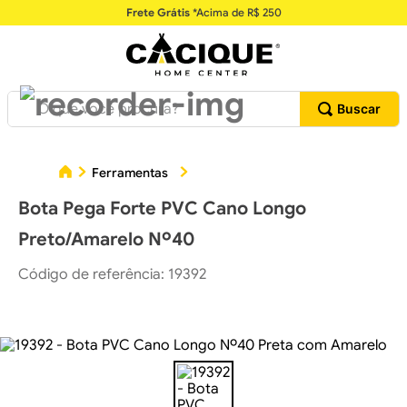
Frete Grátis
*Acima de R$ 250
O que você procura?
Ferramentas
EPI - Equipamentos de Proteção Indi
Bota Pega Forte PVC Cano Longo
Preto/Amarelo Nº40
Código de referência
:
19392