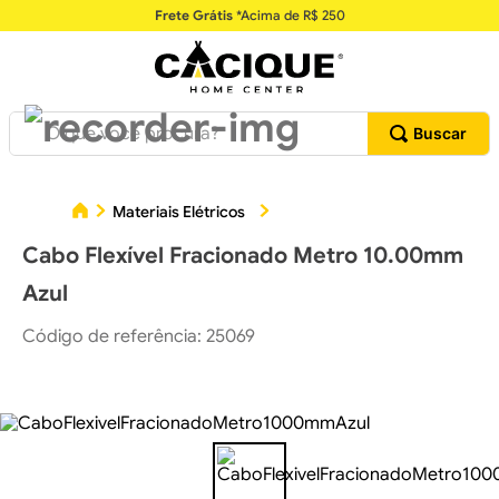
Frete Grátis
*Acima de R$ 250
O que você procura?
Cab
Materiais Elétricos
Cabos e Fios Elétricos
Cabo Flexível Fracionado Metro 10.00mm
Azul
Código de referência
:
25069