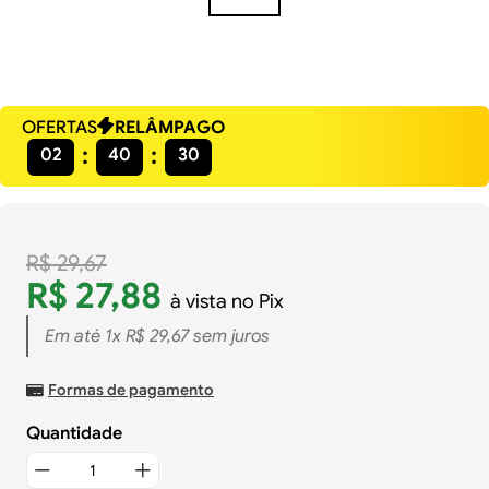
OFERTAS
RELÂMPAGO
02
40
29
R$
29
,
67
R$
27
,
88
à vista no Pix
Em até
1
x
R$
29
,
67
sem juros
Formas de pagamento
Quantidade