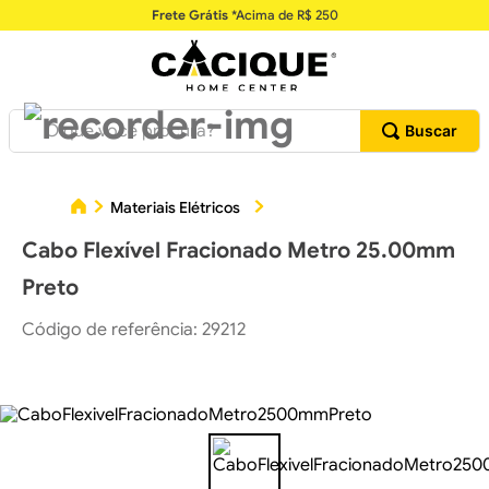
Frete Grátis
*Acima de R$ 250
O que você procura?
Cab
Materiais Elétricos
Cabos e Fios Elétricos
Cabo Flexível Fracionado Metro 25.00mm
Preto
Código de referência
:
29212