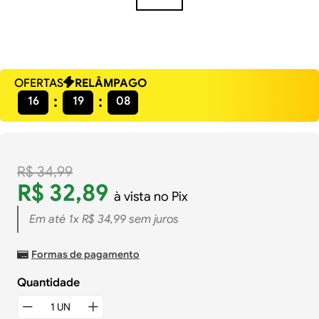
OFERTAS
RELÂMPAGO
16
19
07
R$
34
,
99
R$
32
,
89
à vista no Pix
Em até
1
x
R$
34
,
99
sem juros
Formas de pagamento
Quantidade