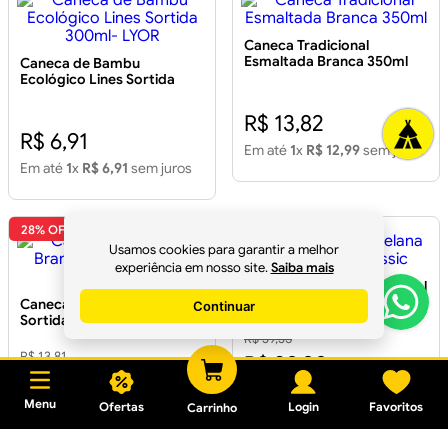
Ecológico Lines Sortida
Esmaltada Branca 350ml
300ml- LYOR
R$ 6,91
R$ 13,82
Em até
1
x
R$ 6,91
sem juros
Em até
1
x
R$ 12,99
sem juros
28% OFF
24% OFF
Caneca Esmaltada Branca
Caneca de Porcelana 350ml
Sortida 150ml Natal
Natal Classic
R$ 13,81
R$ 39,35
Usamos cookies para garantir a melhor
experiência em nosso site.
Saiba mais
R$ 9,90
R$ 29,90
Em até
1
x
R$ 9,90
sem juros
Em até
1
x
R$ 29,90
sem juros
Continuar
Caneca Plástica Gourmet
Caneca De Vidro Apple
Menu
Ofertas
Login
Favoritos
Carrinho
520ml Branca - PLASÚTIL
Jogo c/ 6 UN 250ml