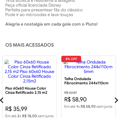
Tinta atóxica e resistente a lavagens
Peça oficial licenciada Disney
Perfeita para presentear fãs do clássico
Pode ir ao microodas e lava-louças
Alegria e nostalgia em cada gole com o Pluto!
OS MAIS ACESSADOS
8% OFF
Telha Ondulada
Fibrocimento 244x110cm
5mm
Piso 60x60 House Color
Cinza Retificado 2,15 m2
R$ 63,81
Piso 60x60 House Color
R$ 58,90
Cinza Retificado 2,15m2
Em até
1
x
R$ 58,90
sem juros
R$ 35,99
Em até
2
x
R$ 18,00
sem juros