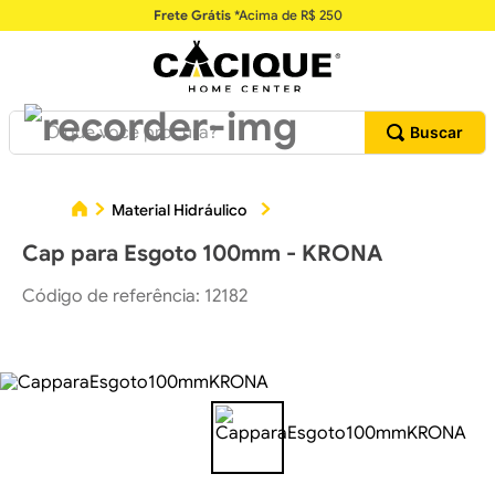
Frete Grátis
*Acima de R$ 250
O que você procura?
Ca
Material Hidráulico
Conexões Hidráulicas
Cap para Esgoto 100mm - KRONA
Código de referência
:
12182