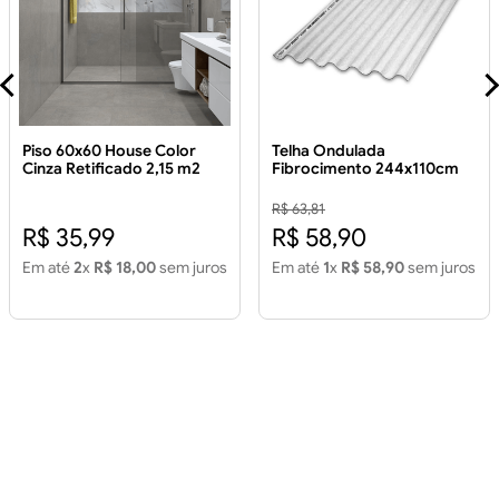
Piso 60x60 House Color
Telha Ondulada
Cinza Retificado 2,15 m2
Fibrocimento 244x110cm
Piso 60x60 House Color
5mm
Cinza Retificado 2,15m2
R$ 63,81
R$ 35,99
R$ 58,90
Em até
2
x
R$ 18,00
sem juros
Em até
1
x
R$ 58,90
sem juros