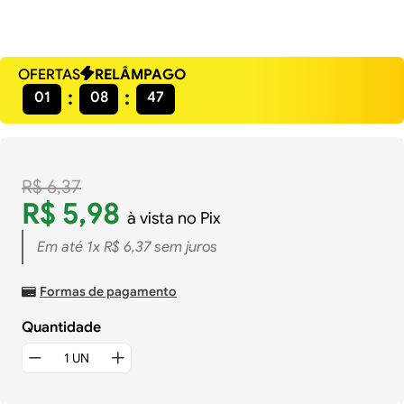
OFERTAS
RELÂMPAGO
01
08
46
R$
6
,
37
R$
5
,
98
à vista no Pix
Em até
1
x
R$
6
,
37
sem juros
Formas de pagamento
Quantidade