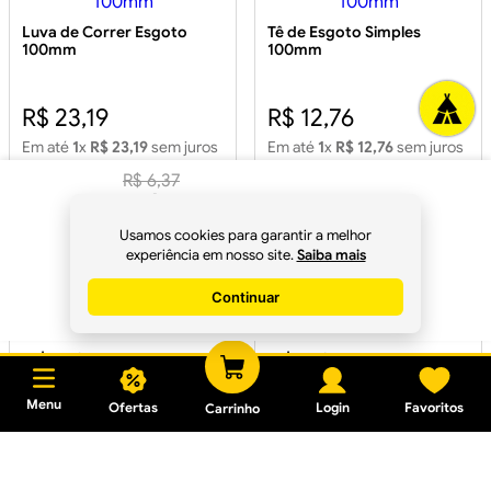
Luva de Correr Esgoto
Tê de Esgoto Simples
100mm
100mm
R$ 23,19
R$ 12,76
Em até
1
x
R$ 23,19
sem juros
Em até
1
x
R$ 12,76
sem juros
R$
6
,
37
R$
5
,
98
à vista no
Usamos cookies para garantir a melhor
Pix
experiência em nosso site.
Saiba mais
Redução Excêntrica de
Redução Excêntrica P/
Esgoto 75x50mm
Esgoto 100x50mm
Continuar
Comprar
R$ 6,37
R$ 6,37
Em até
1
x
R$ 6,37
sem juros
Em até
1
x
R$ 6,37
sem juros
Menu
Ofertas
Login
Favoritos
Carrinho