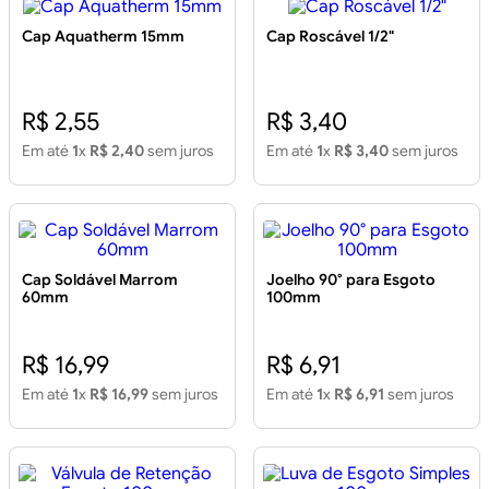
Cap Aquatherm 15mm
Cap Roscável 1/2"
R$ 2,55
R$ 3,40
Em até
1
x
R$ 2,40
sem juros
Em até
1
x
R$ 3,40
sem juros
Cap Soldável Marrom
Joelho 90° para Esgoto
60mm
100mm
R$ 16,99
R$ 6,91
Em até
1
x
R$ 16,99
sem juros
Em até
1
x
R$ 6,91
sem juros