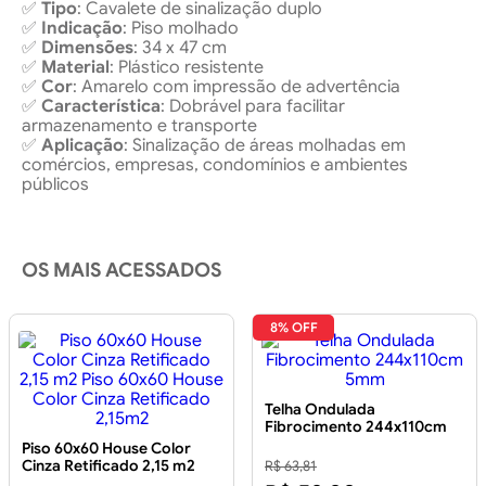
✅
Tipo
: Cavalete de sinalização duplo
✅
Indicação
: Piso molhado
✅
Dimensões
: 34 x 47 cm
✅
Material
: Plástico resistente
✅
Cor
: Amarelo com impressão de advertência
✅
Característica
: Dobrável para facilitar
armazenamento e transporte
✅
Aplicação
: Sinalização de áreas molhadas em
comércios, empresas, condomínios e ambientes
públicos
OS MAIS ACESSADOS
8% OFF
Telha Ondulada
Fibrocimento 244x110cm
5mm
Piso 60x60 House Color
Cinza Retificado 2,15 m2
R$ 63,81
Piso 60x60 House Color