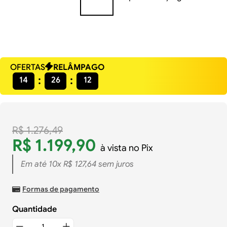
OFERTAS
RELÂMPAGO
14
26
12
R$
1
.
276
,
49
R$
1
.
199
,
90
à vista no Pix
Em até
10
x
R$
127
,
64
sem juros
Formas de pagamento
Quantidade