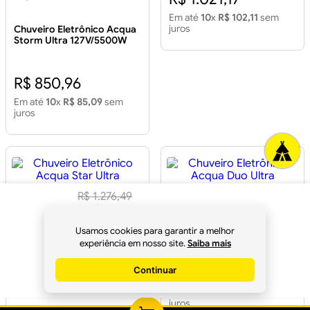
Em até
10
x
R$ 102,11
sem
juros
Chuveiro Eletrônico Acqua
Storm Ultra 127V/5500W
Branco/Cromado
R$ 850,96
Em até
10
x
R$ 85,09
sem
juros
R$
1
.
276
,
49
Chuveiro Eletrônico Acqua
R$
1
.
199
,
90
à
Star Ultra 220V/6800W
Chuveiro Eletrônico Acqua
Branco
Duo Ultra 127V/5500W
Usamos cookies para garantir a melhor
Branco/Cromado
vista no
Pix
experiência em nosso site.
Saiba mais
R$ 553,09
Continuar
R$ 1.021,17
Comprar
Em até
10
x
R$ 55,30
sem
juros
Em até
10
x
R$ 102,11
sem
juros