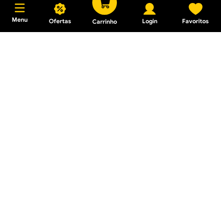
Menu
Ofertas
Login
Favoritos
Carrinho
Chuveiro Eletrônico Acqua
Star Ultra 127V 5500W
Preto/ Cromado
R$ 723,30
Em até
10
x
R$ 72,33
sem
juros
Chuveiro Eletrônico Acqua
Duo Flex 220V/6800W
Branco
R$ 904,15
Em até
10
x
R$ 90,41
sem
juros