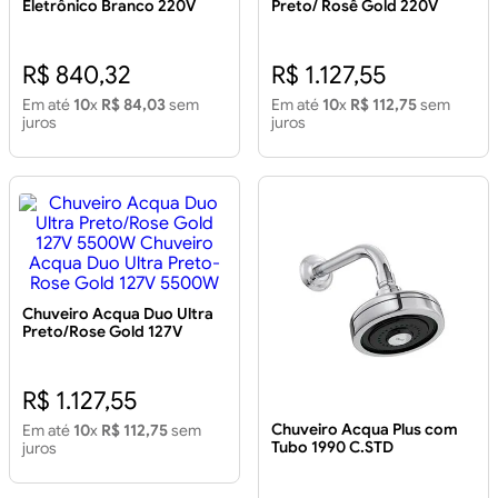
Eletrônico Branco 220V
Preto/ Rosê Gold 220V
7500W
7800W
R$ 840,32
R$ 1.127,55
Em até
10
x
R$ 84,03
sem
Em até
10
x
R$ 112,75
sem
juros
juros
Chuveiro Acqua Duo Ultra
Preto/Rose Gold 127V
5500W Chuveiro Acqua
Duo Ultra Preto-Rose Gold
127V 5500W
R$ 1.127,55
Chuveiro Acqua Plus com
Em até
10
x
R$ 112,75
sem
Tubo 1990 C.STD
juros