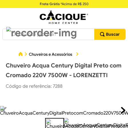
Frete Grátis
*Acima de R$ 250
O que você procura?
C
Chuveiros e Acessórios
Chuveiros Elétricos
Chuveiro Acqua Century Digital Preto com
Cromado 220V 7500W - LORENZETTI
Código de referência
:
7288