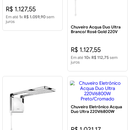
R$ 1.127,55
Em até
1
x
R$ 1.059,90
sem
juros
Chuveiro Acqua Duo Ultra
Branco/ Rosê Gold 220V
7800W
R$ 1.127,55
Em até
10
x
R$ 112,75
sem
juros
Chuveiro Eletrônico Acqua
Duo Ultra 220V/6800W
Preto/Cromado
R$ 1.021,17