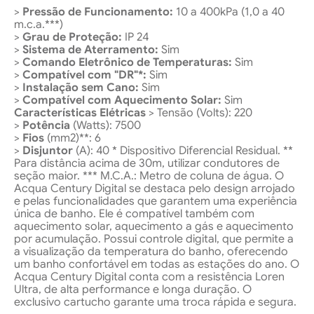
>
Pressão de Funcionamento:
10 a 400kPa (1,0 a 40
m.c.a.***)
>
Grau de Proteção:
IP 24
>
Sistema de Aterramento:
Sim
>
Comando Eletrônico de Temperaturas:
Sim
>
Compatível com "DR"*:
Sim
>
Instalação sem Cano:
Sim
>
Compatível com Aquecimento Solar:
Sim
Características Elétricas
> Tensão (Volts): 220
>
Potência
(Watts): 7500
>
Fios
(mm2)**: 6
>
Disjuntor
(A): 40 * Dispositivo Diferencial Residual. **
Para distância acima de 30m, utilizar condutores de
seção maior. *** M.C.A.: Metro de coluna de água. O
Acqua Century Digital se destaca pelo design arrojado
e pelas funcionalidades que garantem uma experiência
única de banho. Ele é compatível também com
aquecimento solar, aquecimento a gás e aquecimento
por acumulação. Possui controle digital, que permite a
a visualização da temperatura do banho, oferecendo
um banho confortável em todas as estações do ano. O
Acqua Century Digital conta com a resistência Loren
Ultra, de alta performance e longa duração. O
exclusivo cartucho garante uma troca rápida e segura.