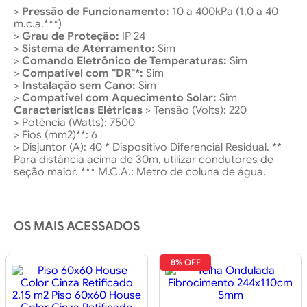
>
Pressão de Funcionamento:
10 a 400kPa (1,0 a 40
m.c.a.***)
>
Grau de Proteção:
IP 24
>
Sistema de Aterramento:
Sim
>
Comando Eletrônico de Temperaturas:
Sim
>
Compatível com "DR"*:
Sim
>
Instalação sem Cano:
Sim
>
Compatível com Aquecimento Solar:
Sim
Características Elétricas
> Tensão (Volts): 220
> Potência (Watts): 7500
> Fios (mm2)**: 6
> Disjuntor (A): 40 * Dispositivo Diferencial Residual. **
Para distância acima de 30m, utilizar condutores de
seção maior. *** M.C.A.: Metro de coluna de água.
OS MAIS ACESSADOS
8% OFF