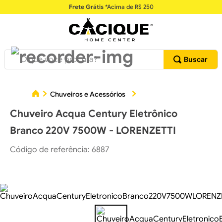
Frete Grátis
*Acima de R$ 250
O que você procura?
C
Chuveiros e Acessórios
Chuveiros Elétricos
Chuveiro Acqua Century Eletrônico
Branco 220V 7500W - LORENZETTI
Código de referência
:
6887