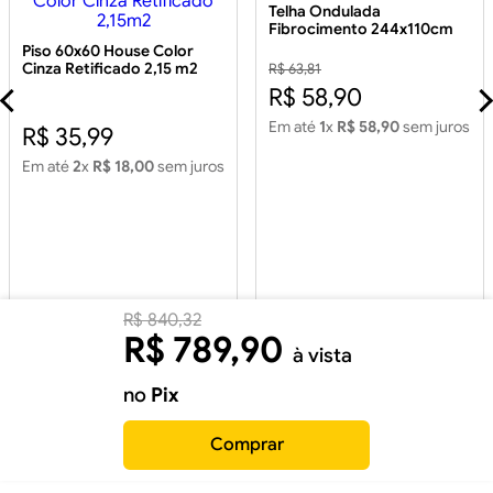
Telha Ondulada
Fibrocimento 244x110cm
5mm
Piso 60x60 House Color
Cinza Retificado 2,15 m2
R$ 63,81
Piso 60x60 House Color
R$ 58,90
Cinza Retificado 2,15m2
Em até
1
x
R$ 58,90
sem juros
R$ 35,99
Em até
2
x
R$ 18,00
sem juros
R$
840
,
32
R$
789
,
90
à vista
no
Pix
Comprar