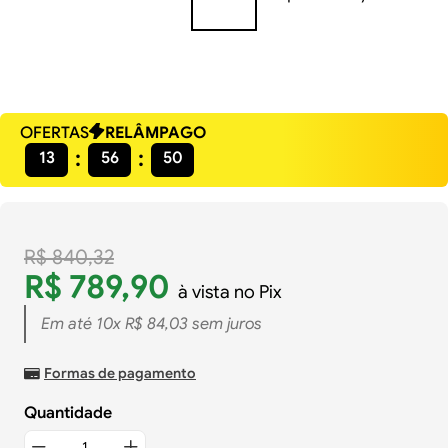
OFERTAS
RELÂMPAGO
13
56
49
R$
840
,
32
R$
789
,
90
à vista no Pix
Em até
10
x
R$
84
,
03
sem juros
Formas de pagamento
Quantidade