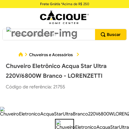
Frete Grátis
*Acima de R$ 250
O que você procura?
C
Chuveiros e Acessórios
Chuveiros Elétricos
Chuveiro Eletrônico Acqua Star Ultra
220V/6800W Branco - LORENZETTI
Código de referência
:
21755