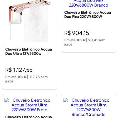
Chuveiro Eletrônico Acqua
Duo Flex 220V/6800W
Branco
R$ 904,15
Em até
10
x
R$ 90,41
sem
juros
Chuveiro Eletrônico Acqua
Duo Ultra 127/5500w
Branco/Rosê Gold
R$ 1.127,55
Em até
10
x
R$ 112,75
sem
juros
Chuveiro Eletrônico Acqua