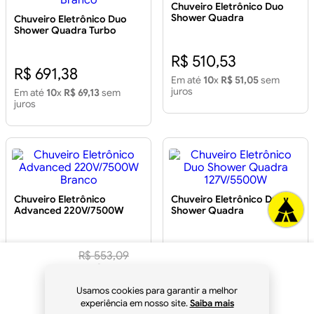
Chuveiro Eletrônico Duo
Shower Quadra
Chuveiro Eletrônico Duo
220V/7500W
Shower Quadra Turbo
220V/7500W Branco
R$ 510,53
R$ 691,38
Em até
10
x
R$ 51,05
sem
juros
Em até
10
x
R$ 69,13
sem
juros
Chuveiro Eletrônico
Chuveiro Eletrônico Duo
Advanced 220V/7500W
Shower Quadra
Branco
127V/5500W
R$ 297,77
R$ 510,53
R$
553
,
09
R$
519
,
90
Em até
9
x
R$ 33,08
sem
Em até
10
x
R$ 51,05
sem
à vista
juros
juros
Usamos cookies para garantir a melhor
no
Pix
experiência em nosso site.
Saiba mais