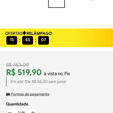
OFERTAS
RELÂMPAGO
15
45
06
R$
553
,
09
R$
519
,
90
à vista no Pix
Em até
10
x
R$
55
,
30
sem juros
Formas de pagamento
Quantidade