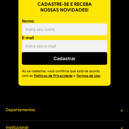
CADASTRE-SE E RECEBA
NOSSAS NOVIDADES!
Nome:
E-mail
Cadastrar
Ao se cadastrar, você confirma que está de acordo
com as
Políticas de Privacidade
e
Termos de Uso
.
Departamentos
+
Materiais de Construção
Louças e Metais
Institucional
+