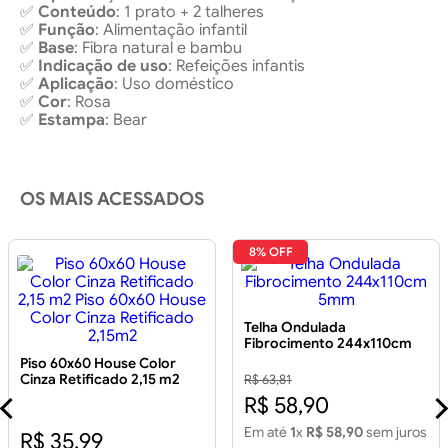
✅
Conteúdo
: 1 prato + 2 talheres
✅
Função
: Alimentação infantil
✅
Base
: Fibra natural e bambu
✅
Indicação
de uso
: Refeições infantis
✅
Aplicação
: Uso doméstico
✅
Cor
: Rosa
✅
Estampa
: Bear
OS MAIS ACESSADOS
8% OFF
Telha Ondulada
Fibrocimento 244x110cm
5mm
Piso 60x60 House Color
Cinza Retificado 2,15 m2
R$ 63,81
Piso 60x60 House Color
R$ 58,90
Cinza Retificado 2,15m2
Em até
1
x
R$ 58,90
sem juros
R$ 35,99