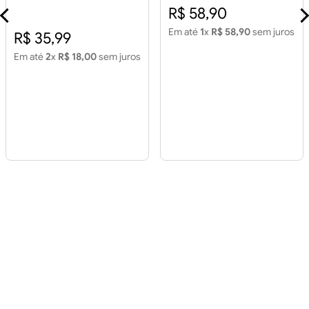
Piso 60x60 House Color
R$ 58,90
Cinza Retificado 2,15m2
Em até
1
x
R$ 58,90
sem juros
R$ 35,99
Em até
2
x
R$ 18,00
sem juros