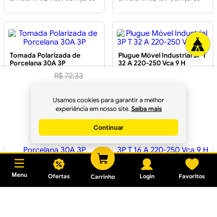
Tomada Polarizada de
Plugue Móvel Industrial 3P T
Porcelana 30A 3P
32 A 220-250 Vca 9 H
R$
72
,
33
R$
67
,
99
à vista no
R$ 19,14
R$ 70,20
Usamos cookies para garantir a melhor
Em até
1
x
R$ 19,14
sem juros
Em até
2
x
R$ 35,10
sem juros
Pix
experiência em nosso site.
Saiba mais
Continuar
Comprar
Pino Polarizado de
Plugue Móvel Industrial 3P T
Porcelana 30A 3P
16 A 220-250 Vca 9 H
Menu
Ofertas
Login
Favoritos
Carrinho
R$ 21,27
R$ 47,44
Em até
1
x
R$ 21,27
sem juros
Em até
1
x
R$ 47,44
sem juros