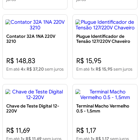
Contator 32A 1NA 220V
Plugue Identificador de
3210
Tensão 127/220V Chaveiro
R$ 148,83
R$ 15,95
Em até
4
x
R$ 37,20
sem juros
Em até
1
x
R$ 15,95
sem juros
Chave de Teste Digital 12-
Terminal Macho Vermelho
220V
0.5 - 1,5mm
R$ 11,69
R$ 1,17
Em até
1
x
R$ 11,69
sem juros
Em até
1
x
R$ 1,17
sem juros