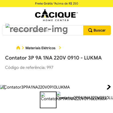
Frete Grátis
*Acima de R$ 250
O que você procura?
Materiais Elétricos
Ferramentas para Eletricistas
Contator 3P 9A 1NA 220V 0910 - LUKMA
Código de referência
:
997