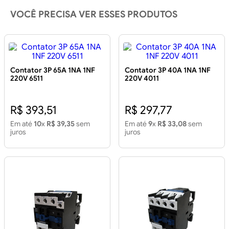
VOCÊ PRECISA VER ESSES PRODUTOS
Contator 3P 65A 1NA 1NF
Contator 3P 40A 1NA 1NF
220V 6511
220V 4011
R$ 393,51
R$ 297,77
Em até
10
x
R$ 39,35
sem
Em até
9
x
R$ 33,08
sem
juros
juros