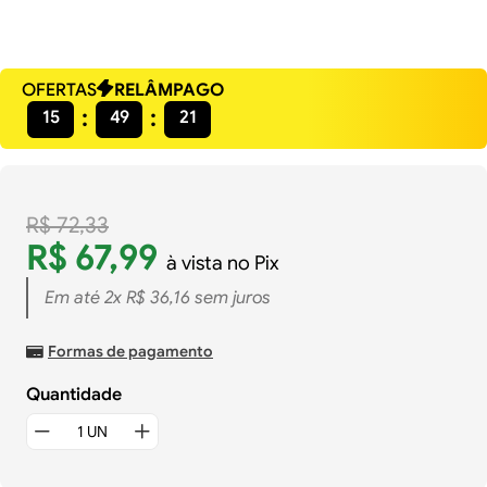
OFERTAS
RELÂMPAGO
15
49
20
R$
72
,
33
R$
67
,
99
à vista no Pix
Em até
2
x
R$
36
,
16
sem juros
Formas de pagamento
Quantidade