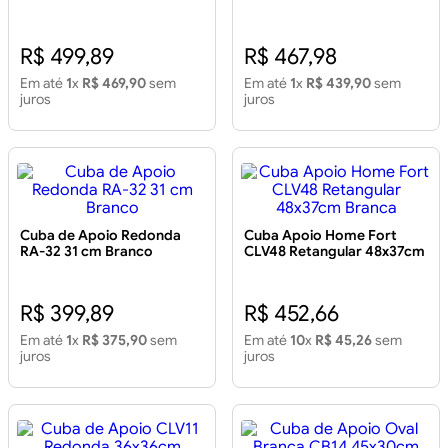
46x35cm
R$ 499,89
R$ 467,98
Em até
1
x
R$ 469,90
sem
Em até
1
x
R$ 439,90
sem
juros
juros
Cuba de Apoio Redonda
Cuba Apoio Home Fort
RA-32 31 cm Branco
CLV48 Retangular 48x37cm
Branca
R$ 399,89
R$ 452,66
Em até
1
x
R$ 375,90
sem
Em até
10
x
R$ 45,26
sem
juros
juros