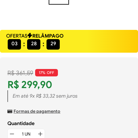
OFERTAS
RELÂMPAGO
03
28
28
R$
361
,
59
17%
R$
299
,
90
Em até
9
x
R$
33
,
32
sem juros
Formas de pagamento
Quantidade