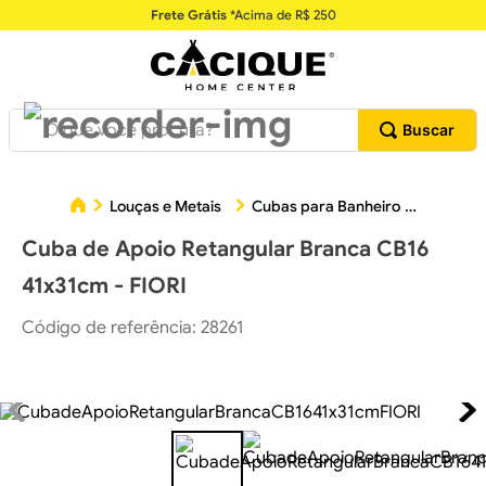
Frete Grátis
*Acima de R$ 250
O que você procura?
Cuba d
Louças e Metais
Cubas para Banheiro
Cuba de Apoio Retangular Branca CB16
41x31cm - FIORI
Código de referência
:
28261