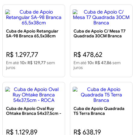
Cuba de Apoio Retangular
Cuba de Apoio C/ Mesa T7
SA-98 Branca 65,5x38cm
Quadrada 30CM Branca
R$ 1.297,77
R$ 478,62
Em até
10
x
R$ 129,77
sem
Em até
10
x
R$ 47,86
sem
juros
juros
Cuba de Apoio Oval Ruy
Cuba de Apoio Quadrada
Ohtake Branca 54x37,5cm -
T5 Terra Branca
ROCA
R$ 1.129,89
R$ 638,19