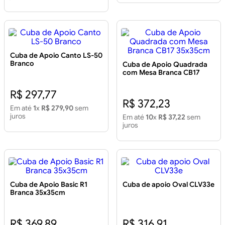
Cuba de Apoio Canto LS-50
Branco
Cuba de Apoio Quadrada
com Mesa Branca CB17
35x35cm
R$ 297,77
R$ 372,23
Em até
1
x
R$ 279,90
sem
juros
Em até
10
x
R$ 37,22
sem
juros
Cuba de Apoio Basic R1
Cuba de apoio Oval CLV33e
Branca 35x35cm
R$ 369,89
R$ 316,91