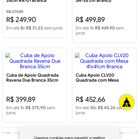
35cm RA-01 Branca
SA-35 cm Branco
R$ 279,89
R$ 249,90
R$ 499,89
Em até
8
x
R$ 31,23
sem juros
Em até
1
x
R$ 469,90
sem
juros
Cuba de Apoio Quadrada
Cuba Apoio CLV20
Ravena Due Branca 35cm
Quadrada com Mesa
41x41cm Branca
R$ 399,89
R$ 452,66
Em até
1
x
R$ 375,90
sem
Em até
10
x
R$ 45,26
sem
juros
juros
Usamos cookies para garantir a melhor