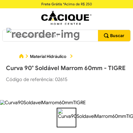
Frete Grátis
*Acima de R$ 250
O que você procura?
Cur
Material Hidráulico
Conexões Hidráulicas
Curva 90° Soldável Marrom 60mm - TIGRE
Código de referência
:
02615