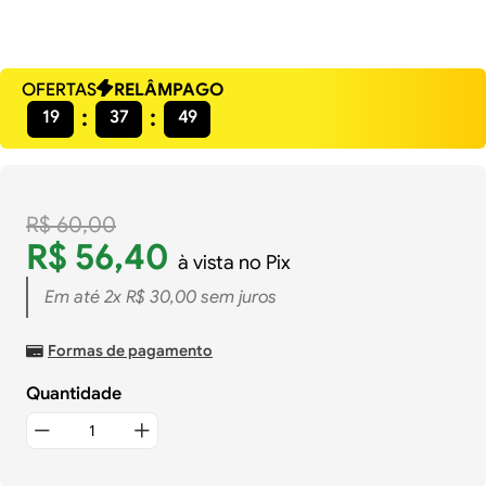
OFERTAS
RELÂMPAGO
19
37
48
R$
60
,
00
R$
56
,
40
à vista no Pix
Em até
2
x
R$
30
,
00
sem juros
Formas de pagamento
Quantidade