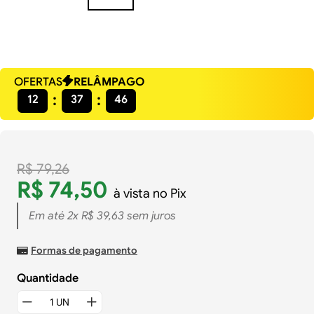
OFERTAS
RELÂMPAGO
12
37
46
R$
79
,
26
R$
74
,
50
à vista no Pix
Em até
2
x
R$
39
,
63
sem juros
Formas de pagamento
Quantidade