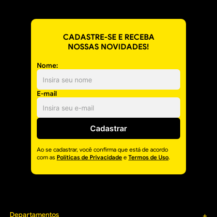
CADASTRE-SE E RECEBA
NOSSAS NOVIDADES!
Nome:
E-mail
Cadastrar
Ao se cadastrar, você confirma que está de acordo
com as
Políticas de Privacidade
e
Termos de Uso
.
Departamentos
+