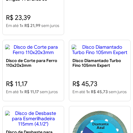
R$ 23,39
Em até
1
x
R$ 21,99
sem juros
Disco de Corte para Ferro
Disco Diamantado Turbo
110x20x3mm
Fino 105mm Expert
R$ 11,17
R$ 45,73
Em até
1
x
R$ 11,17
sem juros
Em até
1
x
R$ 45,73
sem juros
Disco de Desbaste para