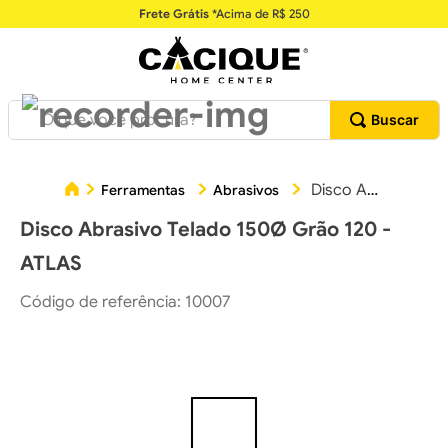
Frete Grátis
*Acima de R$ 250
O que você procura?
Disco Abrasivo Telado 150Ø Grão 120 - ATLAS
Ferramentas
Abrasivos
Disco Abrasivo Telado 150Ø Grão 120 -
ATLAS
Código de referência
:
10007