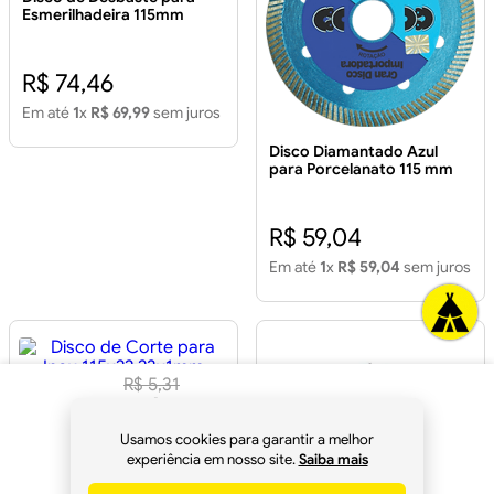
Esmerilhadeira 115mm
(4.1/2")
R$ 74,46
Em até
1
x
R$ 69,99
sem juros
Disco Diamantado Azul
para Porcelanato 115 mm
Furo 22,23 mm
R$ 59,04
Em até
1
x
R$ 59,04
sem juros
R$
5
,
31
Disco de Corte para Inox
R$
4
,
99
115x22,23x1mm
à vista no
Usamos cookies para garantir a melhor
Pix
experiência em nosso site.
Saiba mais
R$ 6,91