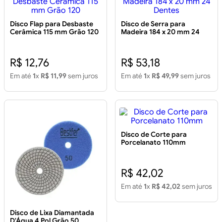
Disco Flap para Desbaste
Disco de Serra para
Cerâmica 115 mm Grão 120
Madeira 184 x 20 mm 24
Dentes
R$ 12,76
R$ 53,18
Em até
1
x
R$ 11,99
sem juros
Em até
1
x
R$ 49,99
sem juros
Disco de Corte para
Porcelanato 110mm
R$ 42,02
Em até
1
x
R$ 42,02
sem juros
Disco de Lixa Diamantada
D'Água 4 Pol Grão 50