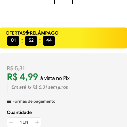
OFERTAS
RELÂMPAGO
01
52
43
R$
5
,
31
R$
4
,
99
à vista no Pix
Em até
1
x
R$
5
,
31
sem juros
Formas de pagamento
Quantidade