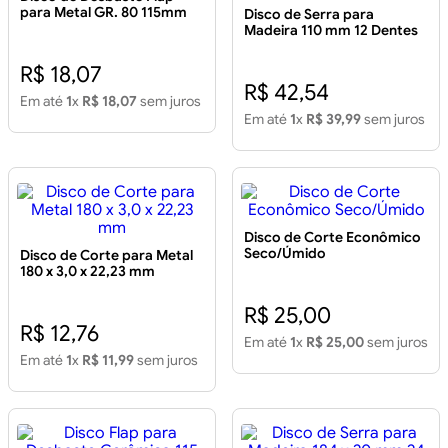
para Metal GR. 80 115mm
Disco de Serra para
Madeira 110 mm 12 Dentes
CoolTeQ
R$ 18,07
R$ 42,54
Em até
1
x
R$ 18,07
sem juros
Em até
1
x
R$ 39,99
sem juros
Disco de Corte Econômico
Seco/Úmido
Disco de Corte para Metal
180 x 3,0 x 22,23 mm
R$ 25,00
R$ 12,76
Em até
1
x
R$ 25,00
sem juros
Em até
1
x
R$ 11,99
sem juros