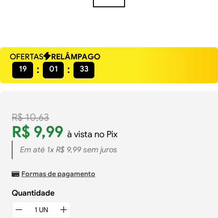
OFERTAS
RELÂMPAGO
19
01
32
R$
10
,
63
R$
9
,
99
à vista no Pix
Em até
1
x
R$
9
,
99
sem juros
Formas de pagamento
Quantidade