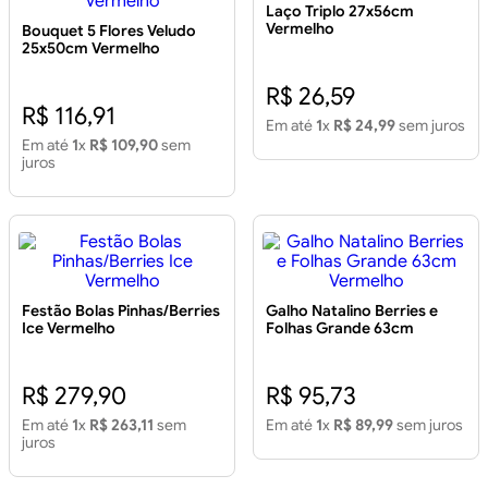
Laço Triplo 27x56cm
Vermelho
Bouquet 5 Flores Veludo
25x50cm Vermelho
R$ 26,59
R$ 116,91
Em até
1
x
R$ 24,99
sem juros
Em até
1
x
R$ 109,90
sem
juros
Festão Bolas Pinhas/Berries
Galho Natalino Berries e
Ice Vermelho
Folhas Grande 63cm
Vermelho
R$ 279,90
R$ 95,73
Em até
1
x
R$ 263,11
sem
Em até
1
x
R$ 89,99
sem juros
juros