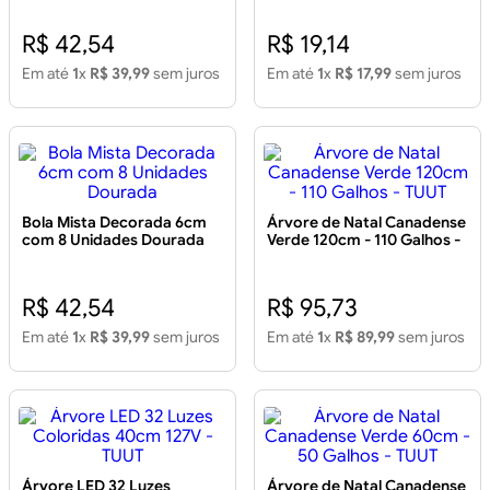
R$ 42,54
R$ 19,14
Em até
1
x
R$ 39,99
sem juros
Em até
1
x
R$ 17,99
sem juros
Bola Mista Decorada 6cm
Árvore de Natal Canadense
com 8 Unidades Dourada
Verde 120cm - 110 Galhos -
TUUT
R$ 42,54
R$ 95,73
Em até
1
x
R$ 39,99
sem juros
Em até
1
x
R$ 89,99
sem juros
Árvore LED 32 Luzes
Árvore de Natal Canadense