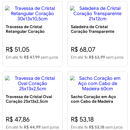
Travessa de Cristal
Saladeira de Cristal
Retangular Coração
Coração Transparente
30x13x10,5cm
21x12cm
R$ 51,05
R$ 68,07
Em até
1
x
R$ 47,99
sem juros
Em até
1
x
R$ 63,99
sem juros
Travessa de Cristal Oval
Sacho Coração em Aço
Coração 25x13x2,5cm
com Cabo de Madeira
60cm
R$ 47,86
R$ 53,18
Em até
1
x
R$ 44,99
sem juros
Em até
1
x
R$ 53,18
sem juros