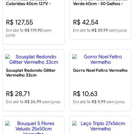
Coloridas 40cm 127V -
Verde 60cm - 50 Galhos -
TUUT
TUUT
R$ 127,55
R$ 42,54
Em até
1
x
R$ 119,90
sem
Em até
1
x
R$ 39,99
sem juros
juros
Sousplat Redondo Glitter
Gorro Noel Feltro Vermelho
Vermelho 33cm
R$ 28,71
R$ 10,63
Em até
1
x
R$ 26,99
sem juros
Em até
1
x
R$ 9,99
sem juros