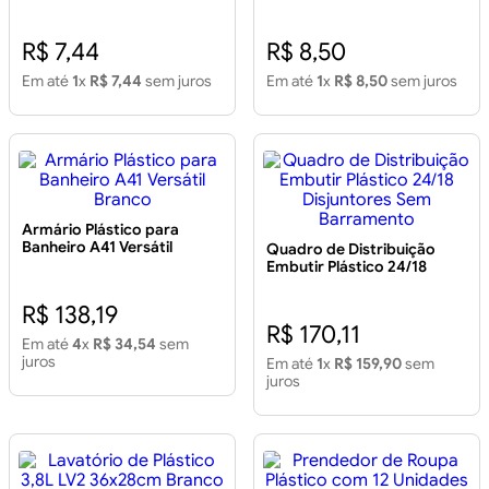
R$ 7,44
R$ 8,50
Em até
1
x
R$ 7,44
sem juros
Em até
1
x
R$ 8,50
sem juros
Armário Plástico para
Banheiro A41 Versátil
Quadro de Distribuição
Branco
Embutir Plástico 24/18
Disjuntores Sem
Barramento
R$ 138,19
R$ 170,11
Em até
4
x
R$ 34,54
sem
juros
Em até
1
x
R$ 159,90
sem
juros