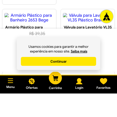
Armário Plástico para
Válvula para Lavatório VL3S
Banheiro 2653 Bege
Plástico Branco
R$
39
,
35
R$
36
,
98
à vista
R$ 85,10
R$ 7,44
Usamos cookies para garantir a melhor
no
Pix
experiência em nosso site.
Saiba mais
Em até
2
x
R$ 42,55
sem
Em até
1
x
R$ 7,44
sem juros
juros
Continuar
Comprar
Menu
Ofertas
Login
Favoritos
Carrinho
Rolo Adesivo Lavável de
Suporte Plástico Manual
Plástico Cinza 5,5cm - LYOR
para Lixa 23x10,5cm
R$ 18,07
R$ 53,18