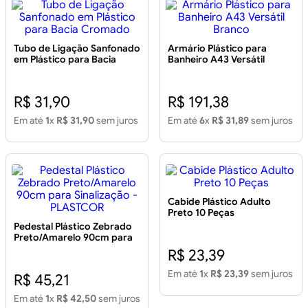
Tubo de Ligação Sanfonado
Armário Plástico para
em Plástico para Bacia
Banheiro A43 Versátil
Cromado
Branco
R$ 31,90
R$ 191,38
Em até
1
x
R$ 31,90
sem juros
Em até
6
x
R$ 31,89
sem juros
Cabide Plástico Adulto
Preto 10 Peças
Pedestal Plástico Zebrado
Preto/Amarelo 90cm para
Sinalização - PLASTCOR
R$ 23,39
Em até
1
x
R$ 23,39
sem juros
R$ 45,21
Em até
1
x
R$ 42,50
sem juros