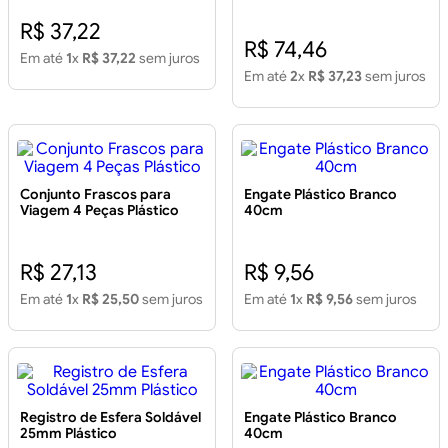
Profissional
R$ 37,22
R$ 74,46
Em até
1
x
R$ 37,22
sem juros
Em até
2
x
R$ 37,23
sem juros
Conjunto Frascos para
Engate Plástico Branco
Viagem 4 Peças Plástico
40cm
R$ 27,13
R$ 9,56
Em até
1
x
R$ 25,50
sem juros
Em até
1
x
R$ 9,56
sem juros
Registro de Esfera Soldável
Engate Plástico Branco
25mm Plástico
40cm