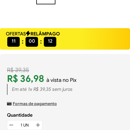
OFERTAS
RELÂMPAGO
11
00
11
R$
39
,
35
R$
36
,
98
à vista no Pix
Em até
1
x
R$
39
,
35
sem juros
Formas de pagamento
Quantidade