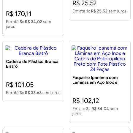
R$ 25,52
Em até
1
x
R$ 25,52
sem juros
R$ 170,11
Em até
5
x
R$ 34,02
sem
juros
Cadeira de Plástico Branca
Bistrô
Faqueiro Ipanema com
Lâminas em Aço Inox e
R$ 101,05
Cabos de Polipropileno
Preto com Pote Plástico 24
Em até
3
x
R$ 33,68
sem juros
Peças
R$ 102,12
Em até
3
x
R$ 34,04
sem
juros