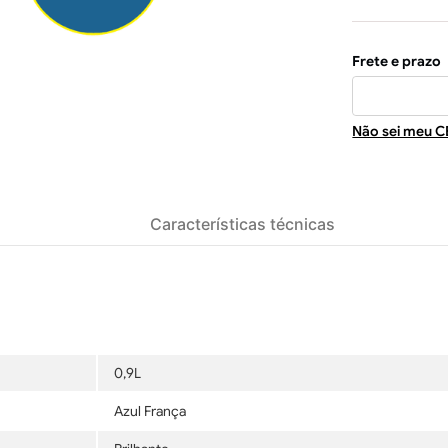
Não sei meu C
Características técnicas
0,9L
Azul França