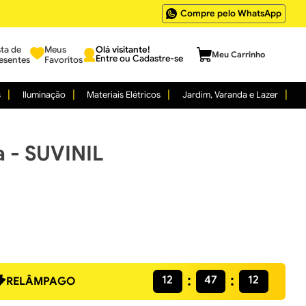
Compre pelo WhatsApp
sta de
Meus
Entre ou Cadastre-se
esentes
Favoritos
s
Iluminação
Materiais Elétricos
Jardim, Varanda e Lazer
a - SUVINIL
12
47
11
RELÂMPAGO