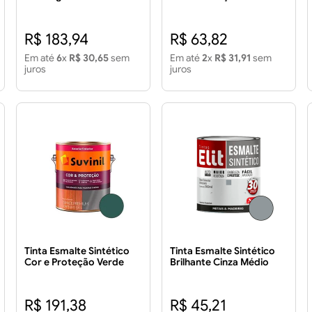
Proteção Gelo Fosco 3,6
Colonial Brilhante 900ml
Litros
R$ 183,94
R$ 63,82
Em até
6
x
R$ 30,65
sem
Em até
2
x
R$ 31,91
sem
juros
juros
Tinta Esmalte Sintético
Tinta Esmalte Sintético
Cor e Proteção Verde
Brilhante Cinza Médio
Colonial Brilhante 3,6L
900ml - ELIT
R$ 191,38
R$ 45,21