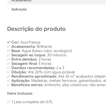
Acabamento
Aplicação
Descrição do produto
✅ Cor:
Azul França
✅
Acabamento
: Brilhante
✅
Base
: Água (baixo odor, ecológico)
✅
Secagem ao toque
: 30 minutos
✅
Entre demãos
: 2 horas
✅
Secagem final
: 5 horas
✅
Demãos recomendadas
: 2 a 3
✅
Diluição
: Até 20% com água potável
✅
Rendimento aproximado
: Até 25 m² acabados (depen
✅
Aplicação
: Madeiras, metais ferrosos, galvanizados, a
✅
Benefícios extras
: Antimofo, alta cobertura, não ama
Itens inclusos
:
✅ 1 Lata completa de 0,9L