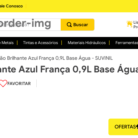
ale Conosco
procura?
Li
Pr
 Metais
Tintas e Acessórios
Materiais Hidráulicos
Ferramenta
ão Brilhante Azul França 0,9L Base Água - SUVINIL
ante Azul França 0,9L Base Águ
OFERTAS