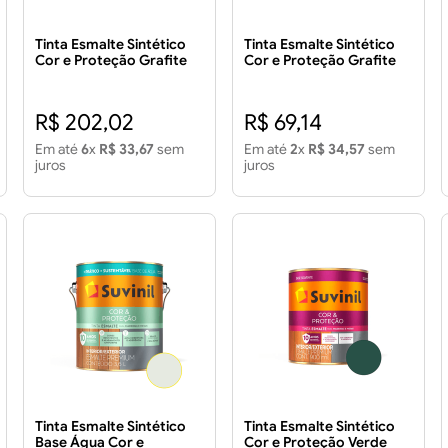
Tinta Esmalte Sintético
Tinta Esmalte Sintético
Cor e Proteção Grafite
Cor e Proteção Grafite
Claro Fosco 3,6L
Claro Fosco 900ml
R$ 202,02
R$ 69,14
Em até
6
x
R$ 33,67
sem
Em até
2
x
R$ 34,57
sem
juros
juros
Tinta Esmalte Sintético
Tinta Esmalte Sintético
Base Água Cor e
Cor e Proteção Verde