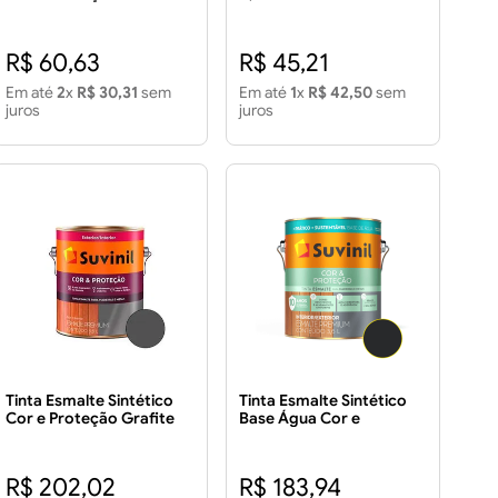
Nobre Brilhante 900ml
R$ 60,63
R$ 45,21
Em até
2
x
R$ 30,31
sem
Em até
1
x
R$ 42,50
sem
juros
juros
Tinta Esmalte Sintético
Tinta Esmalte Sintético
Cor e Proteção Grafite
Base Água Cor e
Escuro Fosco 3,6L
Proteção Preto
Acetinado 3,6 Litros
R$ 202,02
R$ 183,94