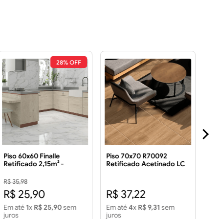
28% OFF
Piso 60x60 Finalle
Piso 70x70 R70092
Ca
Retificado 2,15m² -
Retificado Acetinado LC
Pol
FORMIGRES Piso 60x60
3.43 m² Piso 70x70
Finalle Retificado LD 2.15
R70092 Retificado
R$ 35,98
m2 - FORMIGRES
Acetinado LC 3.43 m2
R$ 25,90
R$ 37,22
R
Em até
1
x
R$ 25,90
sem
Em até
4
x
R$ 9,31
sem
Em
juros
juros
jur