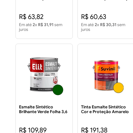
Brilhante 900ml
Brilhante 900ml
R$ 63,82
R$ 60,63
Em até
2
x
R$ 31,91
sem
Em até
2
x
R$ 30,31
sem
juros
juros
Esmalte Sintético
Tinta Esmalte Sintético
Brilhante Verde Folha 3,6
Cor e Proteção Amarelo
Litros - ELIT
Ouro Brilhante 3,6L
R$ 109,89
R$ 191,38