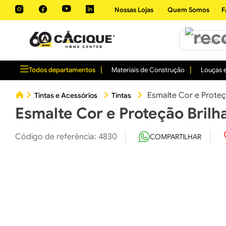
Nossas Lojas
Quem Somos
F
O que você 
Todos departamentos
Materiais de Construção
Louças e
Esmalte Cor e Proteç
Tintas e Acessórios
Tintas
Esmalte Cor e Proteção Brilh
Código de referência
:
4830