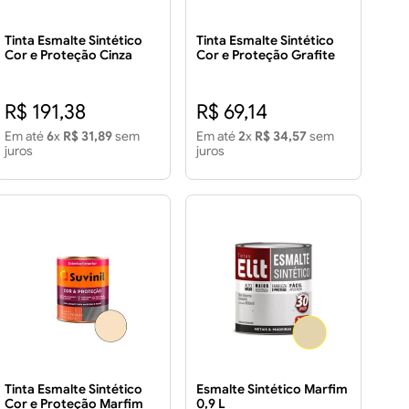
Tinta Esmalte Sintético
Tinta Esmalte Sintético
Cor e Proteção Cinza
Cor e Proteção Grafite
Médio Brilhante 3,6L
Escuro Fosco 900ml
R$ 191,38
R$ 69,14
Em até
6
x
R$ 31,89
sem
Em até
2
x
R$ 34,57
sem
juros
juros
Tinta Esmalte Sintético
Esmalte Sintético Marfim
Cor e Proteção Marfim
0,9 L