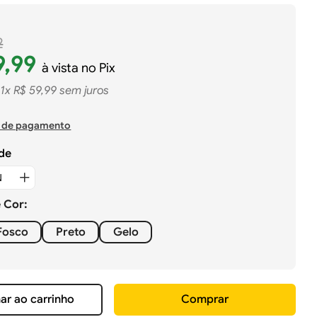
2
9
,
99
à vista no Pix
1
x
R$
59
,
99
sem juros
 de pagamento
de
e
Cor
:
Fosco
Preto
Gelo
ar ao carrinho
Comprar