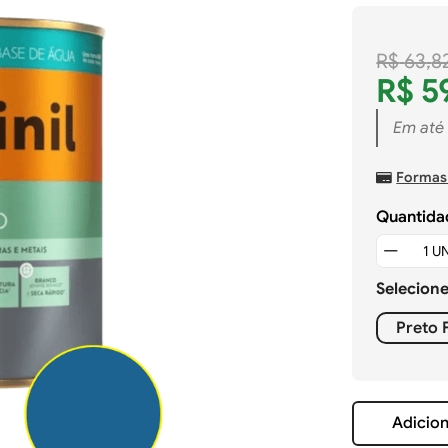
R$
63
,
8
R$
5
Em até
Formas
Quantida
Selecion
Preto 
Adicion