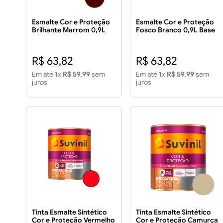
Esmalte Cor e Proteção
Esmalte Cor e Proteção
Brilhante Marrom 0,9L
Fosco Branco 0,9L Base
Base Solvente
Água
R$ 63,82
R$ 63,82
Em até
1
x
R$ 59,99
sem
Em até
1
x
R$ 59,99
sem
juros
juros
Tinta Esmalte Sintético
Tinta Esmalte Sintético
Cor e Proteção Vermelho
Cor e Proteção Camurça