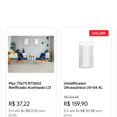
29% OFF
Piso 70x70 R70602
Umidificador
Retificado Acetinado LD
Ultrassônico UV-04 4L
3.43 m²
Bivolt
R$ 226,48
R$ 37,22
R$ 159,90
Em até
4
x
R$ 9,31
sem
Em até
5
x
R$ 31,98
sem
juros
juros