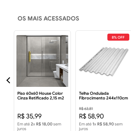
OS MAIS ACESSADOS
FF
8% OFF
TE
Piso 60x60 House Color
Telha Ondulada
Cinza Retificado 2,15 m2
Fibrocimento 244x110cm
Piso 60x60 House Color
5mm
Cinza Retificado 2,15m2
R$ 63,81
R$ 35,99
R$ 58,90
Em até
2
x
R$ 18,00
sem
Em até
1
x
R$ 58,90
sem
juros
juros