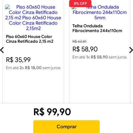
8% OFF
Telha Ondulada
Fibrocimento 244x110cm
5mm
Piso 60x60 House Color
Cinza Retificado 2,15 m2
R$ 63,81
Piso 60x60 House Color
R$ 58,90
Cinza Retificado 2,15m2
Em até
1
x
R$ 58,90
sem juros
R$ 35,99
Em até
2
x
R$ 18,00
sem juros
R$
99
,
90
Comprar