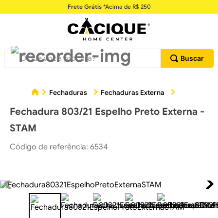
Frete Grátis
*Acima de R$ 250
O que você procura?
Fechadura 
Fechaduras
Fechaduras Externa
Fechadura 803/21 Espelho Preto Externa -
STAM
Código de referência
:
6534