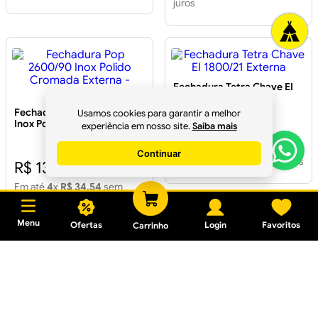
juros
Fechadura Tetra Chave EI
1800/21 Externa
Fechadura Pop 2600/90
Usamos cookies para garantir a melhor
Inox Polido Cromada
experiência em nosso site.
Saiba mais
Externa - ALIANÇA
R$ 187,44
Continuar
Em até
1
x
R$ 176,19
sem juros
R$ 138,19
Em até
4
x
R$ 34,54
sem
juros
Menu
Ofertas
Login
Favoritos
Carrinho
Fechadura Malba Cromada
Fechadura Niquelada Curta
Externa 55mm
P/ Móveis