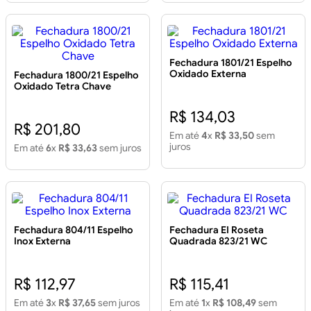
Fechadura 1801/21 Espelho
Oxidado Externa
Fechadura 1800/21 Espelho
Oxidado Tetra Chave
R$ 134,03
R$ 201,80
Em até
4
x
R$ 33,50
sem
juros
Em até
6
x
R$ 33,63
sem juros
Fechadura 804/11 Espelho
Fechadura EI Roseta
Inox Externa
Quadrada 823/21 WC
R$ 112,97
R$ 115,41
Em até
3
x
R$ 37,65
sem juros
Em até
1
x
R$ 108,49
sem