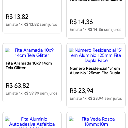
R$ 13,82
R$ 14,36
Em até
1
x
R$ 13,82
sem juros
Em até
1
x
R$ 14,36
sem juros
Fita Aramada 10x9 14cm
Tela Glitter
Número Residencial "5" em
Alumínio 125mm Fita Dupla
Face
R$ 63,82
R$ 23,94
Em até
1
x
R$ 59,99
sem juros
Em até
1
x
R$ 23,94
sem juros