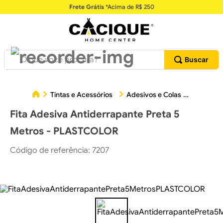
Frete Grátis
*Acima de R$ 250
O que você procura?
Fita A
Tintas e Acessórios
Adesivos e Colas
Fita Adesiva Antiderrapante Preta 5
Metros - PLASTCOLOR
Código de referência
:
7207