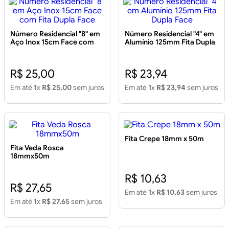
Número Residencial "8" em
Número Residencial "4" em
Aço Inox 15cm Face com
Alumínio 125mm Fita Dupla
Fita Dupla Face
Face
R$ 25,00
R$ 23,94
Em até
1
x
R$ 25,00
sem juros
Em até
1
x
R$ 23,94
sem juros
Fita Crepe 18mm x 50m
Fita Veda Rosca
18mmx50m
R$ 10,63
R$ 27,65
Em até
1
x
R$ 10,63
sem juros
Em até
1
x
R$ 27,65
sem juros