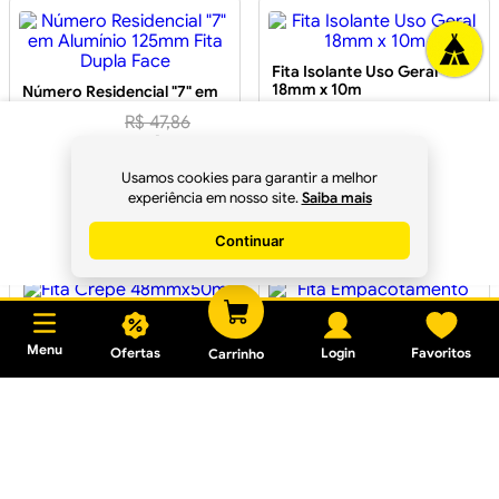
Fita Isolante Uso Geral
18mm x 10m
Número Residencial "7" em
Alumínio 125mm Fita Dupla
R$
47
,
86
Face
R$
44
,
98
R$ 7,44
à vista
R$ 23,94
Usamos cookies para garantir a melhor
Em até
1
x
R$ 7,44
sem juros
no
Pix
experiência em nosso site.
Saiba mais
Em até
1
x
R$ 23,94
sem juros
Continuar
Comprar
Fita Crepe 48mmx50m
Menu
Ofertas
Login
Favoritos
Carrinho
Fita Empacotamento
Transparente 45mm x 45m
R$ 26,59
Em até
1
x
R$ 26,59
sem juros
R$ 7,98
Em até
1
x
R$ 7,98
sem juros