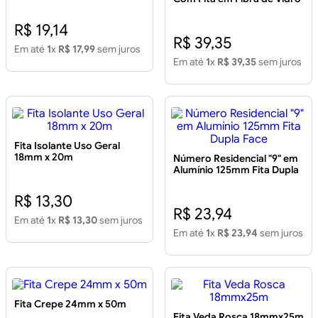
10m
R$ 19,14
R$ 39,35
Em até
1
x
R$ 17,99
sem juros
Em até
1
x
R$ 39,35
sem juros
Fita Isolante Uso Geral
18mm x 20m
Número Residencial "9" em
Alumínio 125mm Fita Dupla
Face
R$ 13,30
R$ 23,94
Em até
1
x
R$ 13,30
sem juros
Em até
1
x
R$ 23,94
sem juros
Fita Crepe 24mm x 50m
Fita Veda Rosca 18mmx25m