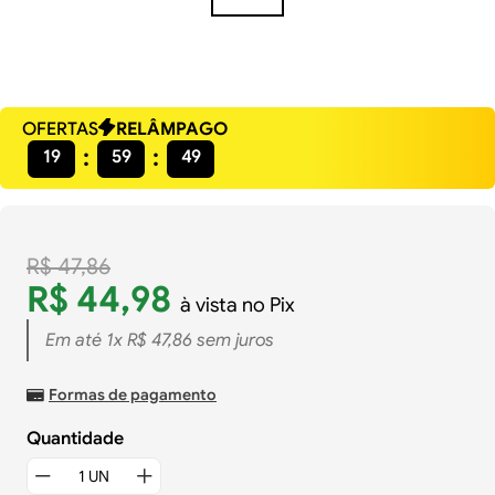
OFERTAS
RELÂMPAGO
19
59
49
R$
47
,
86
R$
44
,
98
à vista no Pix
Em até
1
x
R$
47
,
86
sem juros
Formas de pagamento
Quantidade