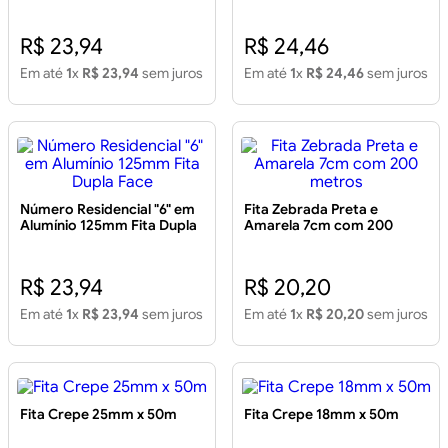
Face
2UN
R$ 23,94
R$ 24,46
Em até
1
x
R$ 23,94
sem juros
Em até
1
x
R$ 24,46
sem juros
Número Residencial "6" em
Fita Zebrada Preta e
Alumínio 125mm Fita Dupla
Amarela 7cm com 200
Face
metros
R$ 23,94
R$ 20,20
Em até
1
x
R$ 23,94
sem juros
Em até
1
x
R$ 20,20
sem juros
Fita Crepe 25mm x 50m
Fita Crepe 18mm x 50m