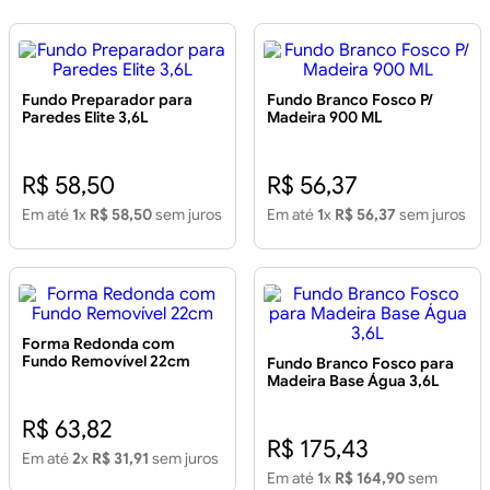
Fundo Preparador para
Fundo Branco Fosco P/
Paredes Elite 3,6L
Madeira 900 ML
R$ 58,50
R$ 56,37
Em até
1
x
R$ 58,50
sem juros
Em até
1
x
R$ 56,37
sem juros
Forma Redonda com
Fundo Removível 22cm
Fundo Branco Fosco para
Madeira Base Água 3,6L
R$ 63,82
R$ 175,43
Em até
2
x
R$ 31,91
sem juros
Em até
1
x
R$ 164,90
sem