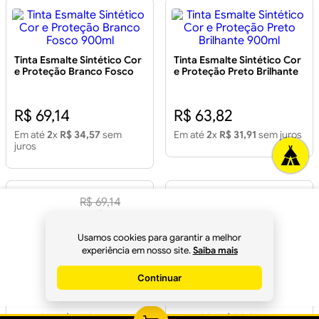
Tinta Esmalte Sintético Cor
Tinta Esmalte Sintético Cor
e Proteção Branco Fosco
e Proteção Preto Brilhante
900ml
900ml
R$ 69,14
R$ 63,82
Em até
2
x
R$ 34,57
sem
Em até
2
x
R$ 31,91
sem juros
juros
R$
69
,
14
R$
64
,
99
à vista
Usamos cookies para garantir a melhor
Tinta Esmalte Sintético
Tinta Esmalte Base de Água
no
Pix
experiência em nosso site.
Saiba mais
Brilhante Amarelo Ouro
Seca Rápido Branco
900ml
Brilhante 900ml
Continuar
Comprar
R$ 45,21
R$ 60,63
Em até
1
x
R$ 45,21
sem juros
Em até
2
x
R$ 30,31
sem juros