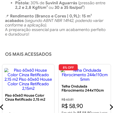
Pistola:
30% de
Suvinil Aguarrás
(pressão entre
2,2 e 2,8 Kgf/cm²
ou
30 a 35 lbs/pol²
)
📌
Rendimento (Branco e Cores | 0,9L):
15 m²
acabados
(segundo ABNT NBR 14942, podendo variar
conforme a aplicação).
A preparação essencial para um acabamento perfeito
e duradouro!
OS MAIS ACESSADOS
8% OFF
Telha Ondulada
Fibrocimento 244x110cm
5mm
Piso 60x60 House Color
Cinza Retificado 2,15 m2
R$ 63,81
Piso 60x60 House Color
R$ 58,90
Cinza Retificado 2,15m2
Em até
1
x
R$ 58,90
sem juros