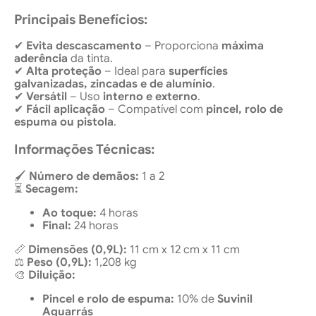
Principais Benefícios:
✔
Evita descascamento
– Proporciona
máxima
aderência
da tinta.
✔
Alta proteção
– Ideal para
superfícies
galvanizadas, zincadas e de alumínio
.
✔
Versátil
– Uso
interno e externo
.
✔
Fácil aplicação
– Compatível com
pincel, rolo de
espuma ou pistola
.
Informações Técnicas:
🖌
Número de demãos:
1 a 2
⏳
Secagem:
Ao toque:
4 horas
Final:
24 horas
📏
Dimensões (0,9L):
11 cm x 12 cm x 11 cm
⚖
Peso (0,9L):
1,208 kg
🎨
Diluição:
Pincel e rolo de espuma:
10% de
Suvinil
Aguarrás