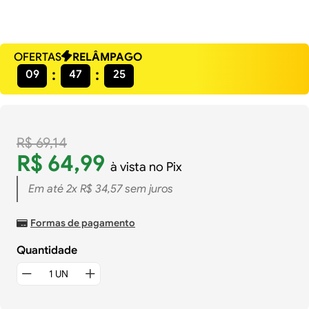
OFERTAS
RELÂMPAGO
09
47
24
R$
69
,
14
R$
64
,
99
à vista no Pix
Em até
2
x
R$
34
,
57
sem juros
Formas de pagamento
Quantidade