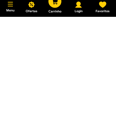
Menu
Ofertas
Login
Favoritos
Carrinho
Verniz Marítimo Madeira
Protegida Fosco 900ml
Aditivo Impermeabilizante
P/ Concretos e Argamassas
900ML
R$ 62,76
R$ 20,20
Em até
2
x
R$ 31,38
sem juros
Em até
1
x
R$ 20,20
sem juros
Tinta Esmalte Brilhante
Contra Ferrugem 900ml
Tinta Esmalte Sintético
Cinza Escuro
Base Água Cor e Proteção
Preto Acetinado 900ml