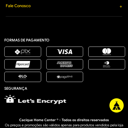
Materiais Elétricos
Formas de Pagamento
Fale Conosco
+
Segurança e Privacidade
Jardim, Varanda e Lazer
Política de Entrega
Lista de Presentes
(33) 3277-1203
Política Comercial de
contato@caciquehomecenter.com.br
Promoção de Saldo
Horário de Atendimento
Política de Arrependimento
Segunda a Sexta: 8h às 18h
e Trocas
Sábado: 8h às 12h
Retire na Loja
FORMAS DE PAGAMENTO
SEGURANÇA
Cacique Home Center ® - Todos os direitos reservados
Os preços e promoções são válidos apenas para produtos vendidos pela loja