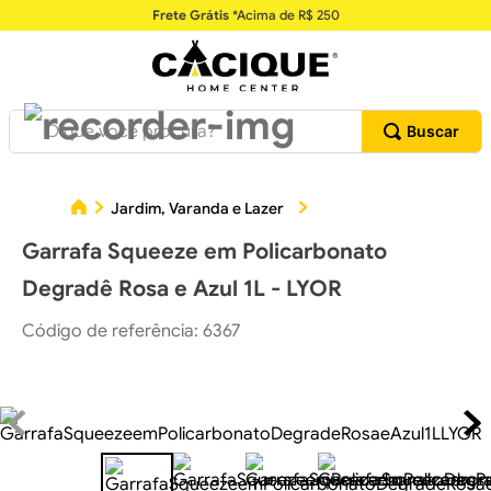
Frete Grátis
*Acima de R$ 250
O que você procura?
G
Jardim, Varanda e Lazer
Jarras e Garrafas
Garrafa Squeeze em Policarbonato
Degradê Rosa e Azul 1L - LYOR
Código de referência
:
6367