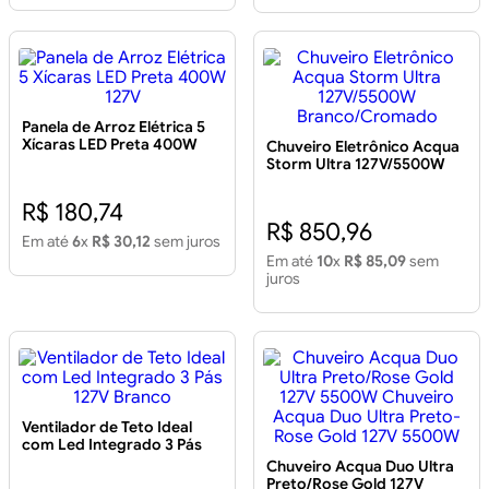
Panela de Arroz Elétrica 5
Xícaras LED Preta 400W
Chuveiro Eletrônico Acqua
127V
Storm Ultra 127V/5500W
Branco/Cromado
R$ 180,74
R$ 850,96
Em até
6
x
R$ 30,12
sem juros
Em até
10
x
R$ 85,09
sem
juros
Ventilador de Teto Ideal
com Led Integrado 3 Pás
127V Branco
Chuveiro Acqua Duo Ultra
Preto/Rose Gold 127V