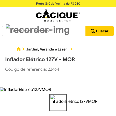
Frete Grátis
*Acima de R$ 250
O que você procura?
Inf
Jardim, Varanda e Lazer
Praia e Camping
Inflador Elétrico 127V - MOR
Código de referência
:
22464