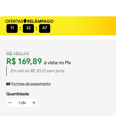
OFERTAS
RELÂMPAGO
11
32
46
R$
180
,
74
R$
169
,
89
à vista no Pix
Em até
6
x
R$
30
,
12
sem juros
Formas de pagamento
Quantidade