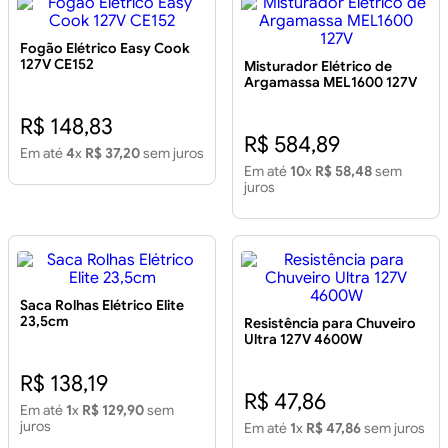
Fogão Elétrico Easy Cook
127V CE152
Misturador Elétrico de
Argamassa MEL1600 127V
R$ 148,83
R$ 584,89
Em até
4
x
R$ 37,20
sem juros
Em até
10
x
R$ 58,48
sem
juros
Saca Rolhas Elétrico Elite
23,5cm
Resistência para Chuveiro
Ultra 127V 4600W
R$ 138,19
R$ 47,86
Em até
1
x
R$ 129,90
sem
juros
Em até
1
x
R$ 47,86
sem juros