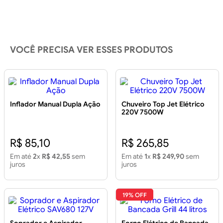
VOCÊ PRECISA VER ESSES PRODUTOS
Inflador Manual Dupla Ação
Chuveiro Top Jet Elétrico
220V 7500W
R$ 85,10
R$ 265,85
Em até
2
x
R$ 42,55
sem
Em até
1
x
R$ 249,90
sem
juros
juros
19% OFF