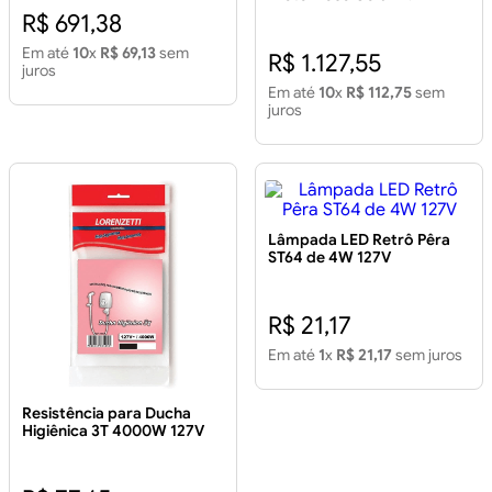
5500W Chuveiro Acqua
R$ 691,38
Duo Ultra Preto-Rose Gold
127V 5500W
Em até
10
x
R$ 69,13
sem
R$ 1.127,55
juros
Em até
10
x
R$ 112,75
sem
juros
Lâmpada LED Retrô Pêra
ST64 de 4W 127V
R$ 21,17
Em até
1
x
R$ 21,17
sem juros
Resistência para Ducha
Higiênica 3T 4000W 127V