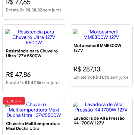
R$ 77,65
Em até
2
x
R$ 38,82
sem juros
Motoesmeril MME300W
127V
Resistência para Chuveiro
Ultra 127V 5500W
R$ 287,13
R$ 47,86
Em até
9
x
R$ 31,90
sem juros
Em até
1
x
R$ 47,86
sem juros
25% OFF
Lavadora de Alta Pressão
K4 1700W 127V
Chuveiro Multitemperatura
Maxi Ducha Ultra
127V/5500W