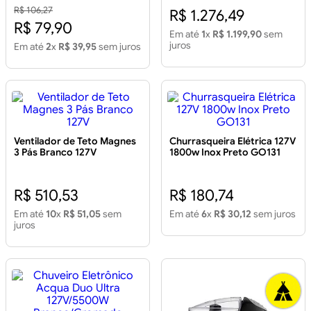
R$ 106,27
R$ 1.276,49
R$ 79,90
Em até
1
x
R$ 1.199,90
sem
juros
Em até
2
x
R$ 39,95
sem juros
Ventilador de Teto Magnes
Churrasqueira Elétrica 127V
3 Pás Branco 127V
1800w Inox Preto GO131
R$ 510,53
R$ 180,74
Em até
10
x
R$ 51,05
sem
Em até
6
x
R$ 30,12
sem juros
juros