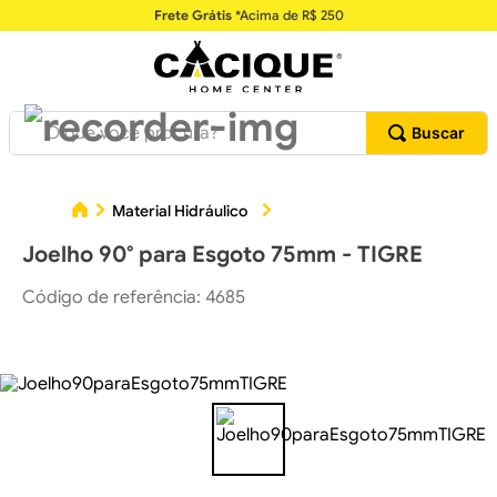
Frete Grátis
*Acima de R$ 250
O que você procura?
Joe
Material Hidráulico
Conexões Hidráulicas
Joelho 90° para Esgoto 75mm - TIGRE
Código de referência
:
4685