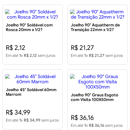
Joelho 90° Soldável com
Joelho 90° Aquatherm de
Rosca 20mm x 1/2?
Transição 22mm x 1/2?
R$ 2,12
R$ 21,27
Em até
1
x
R$ 2,12
sem juros
Em até
1
x
R$ 21,27
sem juros
Joelho 45° Soldável 60mm
Marrom
Joelho 90° Graus Esgoto
com Visita 100X50mm
R$ 34,99
R$ 36,16
Em até
1
x
R$ 34,99
sem juros
Em até
1
x
R$ 36,16
sem juros