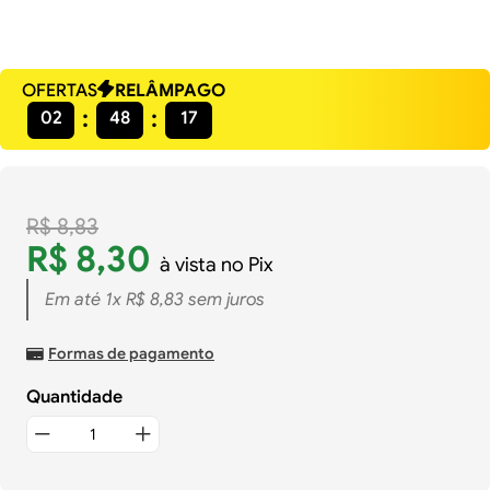
OFERTAS
RELÂMPAGO
02
48
16
R$
8
,
83
R$
8
,
30
à vista no Pix
Em até
1
x
R$
8
,
83
sem juros
Formas de pagamento
Quantidade