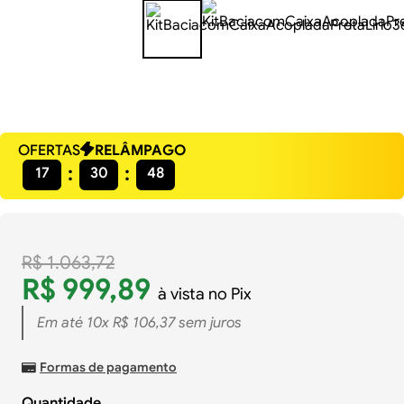
OFERTAS
RELÂMPAGO
17
30
48
R$
1
.
063
,
72
R$
999
,
89
à vista no Pix
Em até
10
x
R$
106
,
37
sem juros
Formas de pagamento
Quantidade