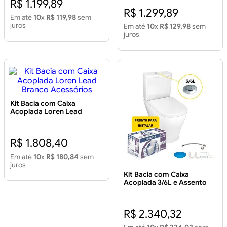
R$ 1.199,89
R$ 1.299,89
Em até
10
x
R$ 119,98
sem
juros
Em até
10
x
R$ 129,98
sem
juros
Kit Bacia com Caixa
Acoplada Loren Lead
Branco Acessórios
R$ 1.808,40
Em até
10
x
R$ 180,84
sem
juros
Kit Bacia com Caixa
Acoplada 3/6L e Assento
Acessórios para Instalação
Class Branco
R$ 2.340,32