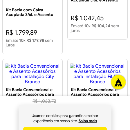
Acoplada 3/6L e Assento
Acessórios para Instalação
Loren One Branco Kit Bacia
Kit Bacia com Caixa
com Caixa Acoplada 3/6L e
Acoplada 3/6L e Assento
R$ 1.042,45
Assento Acessórios para
Acessórios para Instalação
Instalação One Branco
Elite Branco
Em até
10
x
R$ 104,24
sem
juros
R$ 1.799,89
Em até
10
x
R$ 179,98
sem
juros
Kit Bacia Convencional e
Kit Bacia Convencional e
Assento Acessórios para
Assento Acessórios para
Instalação City Branco
Instalação Fit Flus Branco
R$
1
.
063
,
72
R$
999
,
89
à vista
R$ 999,89
R$ 1.049,89
Usamos cookies para garantir a melhor
Em até
10
x
R$ 99,98
sem
Em até
10
x
R$ 104,98
sem
no
Pix
experiência em nosso site.
Saiba mais
juros
juros