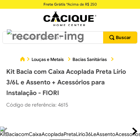
Frete Grátis
*Acima de R$ 250
O que você procura?
Kit Bacia 
Louças e Metais
Bacias Sanitárias
Kit Bacia com Caixa Acoplada Preta Lírio
3/6L e Assento + Acessórios para
Instalação - FIORI
Código de referência
:
4615