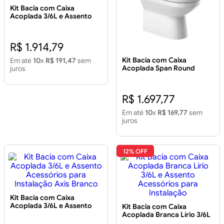
Kit Bacia com Caixa
Acoplada 3/6L e Assento
Acessórios para Instalação
Boss Branca - INCEPA
R$ 1.914,79
Kit Bacia com Caixa
Em até
10
x
R$ 191,47
sem
Acoplada Span Round
juros
Branca Com Duplo
Acionamento Acessórios
R$ 1.697,77
Em até
10
x
R$ 169,77
sem
juros
12% OFF
Kit Bacia com Caixa
Acoplada 3/6L e Assento
Kit Bacia com Caixa
Acessórios para Instalação
Acoplada Branca Lírio 3/6L
Axis Branco
e Assento Acessórios para