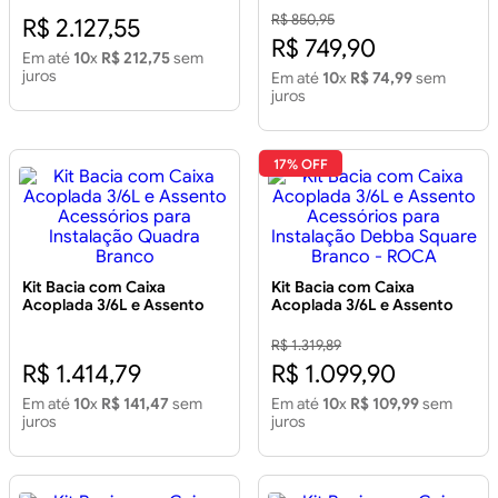
Instalação
R$ 850,95
R$ 2.127,55
R$ 749,90
Em até
10
x
R$ 212,75
sem
juros
Em até
10
x
R$ 74,99
sem
juros
17% OFF
Kit Bacia com Caixa
Kit Bacia com Caixa
Acoplada 3/6L e Assento
Acoplada 3/6L e Assento
Acessórios para Instalação
Acessórios para Instalação
Quadra Branco
Debba Square Branco -
R$ 1.319,89
ROCA
R$ 1.414,79
R$ 1.099,90
Em até
10
x
R$ 141,47
sem
Em até
10
x
R$ 109,99
sem
juros
juros