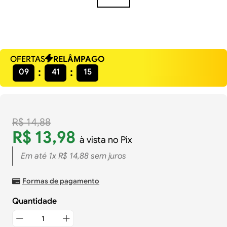
OFERTAS
RELÂMPAGO
09
41
14
R$
14
,
88
R$
13
,
98
à vista no Pix
Em até
1
x
R$
14
,
88
sem juros
Formas de pagamento
Quantidade