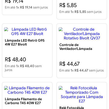
R$ 19,14
R$ 5,85
Em até
1
x
R$ 19,14
sem juros
Em até
1
x
R$ 5,85
sem juros
Lâmpada LED Retrô G95
4W E27 Bivolt
Controle de
Ventilador/Lâmpada
Rotativo Bivolt QV37
R$ 48,40
R$ 44,67
Em até
1
x
R$ 48,40
sem
juros
Em até
1
x
R$ 44,67
sem juros
Lâmpada Filamento de
Carbono T45 40W E27
Relé Fotocélula