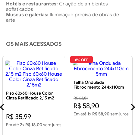
Hotéis e restaurantes:
Criação de ambientes
sofisticados
Museus e galerias:
Iluminação precisa de obras de
arte
OS MAIS ACESSADOS
8% OFF
Telha Ondulada
Fibrocimento 244x110cm
5mm
Piso 60x60 House Color
Cinza Retificado 2,15 m2
R$ 63,81
Piso 60x60 House Color
R$ 58,90
Cinza Retificado 2,15m2
Em até
1
x
R$ 58,90
sem juros
R$ 35,99
Em até
2
x
R$ 18,00
sem juros