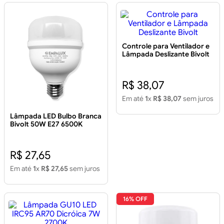
Controle para Ventilador e
Lâmpada Deslizante Bivolt
R$ 38,07
Em até
1
x
R$ 38,07
sem juros
Lâmpada LED Bulbo Branca
Bivolt 50W E27 6500K
R$ 27,65
Em até
1
x
R$ 27,65
sem juros
16% OFF