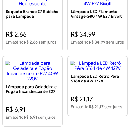
Soquete Branco C/ Rabicho
Lâmpada LED Filamento
para Lâmpada
Vintage G80 4W E27 Bivolt
Fluorescente
R$ 2,66
R$ 34,99
Em até
1
x
R$ 2,66
sem juros
Em até
1
x
R$ 34,99
sem juros
Lâmpada LED Retrô Pêra
ST64 de 4W 127V
Lâmpada para Geladeira e
Fogão Incandescente E27
40W 220V
R$ 21,17
Em até
1
x
R$ 21,17
sem juros
R$ 6,91
Em até
1
x
R$ 6,91
sem juros