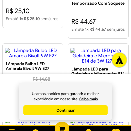
Temporizado Com Soquete
para Lâmpada E27
R$ 25,10
Em até
1
x
R$ 25,10
sem juros
R$ 44,67
Em até
1
x
R$ 44,67
sem juros
Lâmpada Bulbo LED
Amarela Bivolt 9W E27
Lâmpada LED para
Geladeira e Microondas E14
de 3W 127V
R$
14
,
88
R$
13
,
98
R$ 5,31
à vista no
R$ 19,14
Usamos cookies para garantir a melhor
Em até
1
x
R$ 5,31
sem juros
Pix
experiência em nosso site.
Saiba mais
Em até
1
x
R$ 19,14
sem juros
Continuar
Comprar