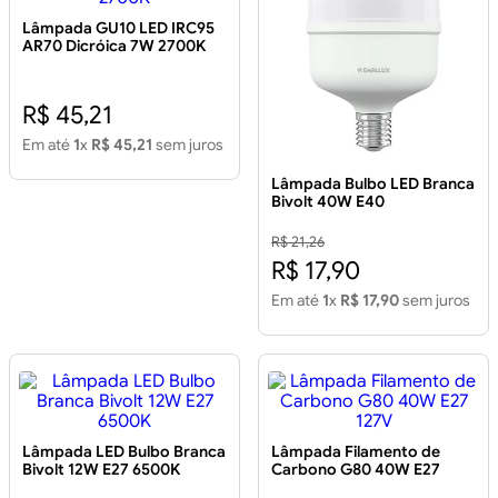
Lâmpada GU10 LED IRC95
AR70 Dicróica 7W 2700K
R$ 45,21
Em até
1
x
R$ 45,21
sem juros
Lâmpada Bulbo LED Branca
Bivolt 40W E40
R$ 21,26
R$ 17,90
Em até
1
x
R$ 17,90
sem juros
Lâmpada LED Bulbo Branca
Lâmpada Filamento de
Bivolt 12W E27 6500K
Carbono G80 40W E27
127V