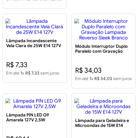
Lâmpada Incandescente
Vela Clara de 25W E14 127V
Módulo Interruptor Duplo
Paralelo com Gravação
Lampada Reverso Sleek
Branco
R$ 7,33
R$ 34,03
Em até
1
x
R$ 7,33
sem juros
Em até
1
x
R$ 34,03
sem juros
Lâmpada PIN LED G9
Amarela 127V 2,5W
Lâmpada para Geladeira e
Microondas de 15W E14
127V