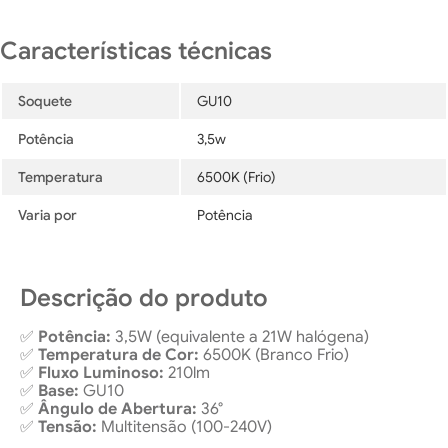
Soquete
GU10
Potência
3,5w
Temperatura
6500K (Frio)
Varia por
Potência
Descrição do produto
✅
Potência:
3,5W (equivalente a 21W halógena)
✅
Temperatura de Cor:
6500K (Branco Frio)
✅
Fluxo Luminoso:
210lm
✅
Base:
GU10
✅
Ângulo de Abertura:
36°
✅
Tensão:
Multitensão (100-240V)