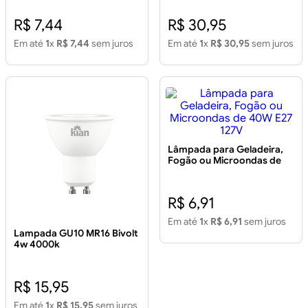
R$ 7,44
R$ 30,95
Em até
1
x
R$ 7,44
sem juros
Em até
1
x
R$ 30,95
sem juros
Lâmpada para Geladeira,
Fogão ou Microondas de
40W E27 127V
R$ 6,91
Em até
1
x
R$ 6,91
sem juros
Lampada GU10 MR16 Bivolt
4w 4000k
R$ 15,95
Em até
1
x
R$ 15,95
sem juros