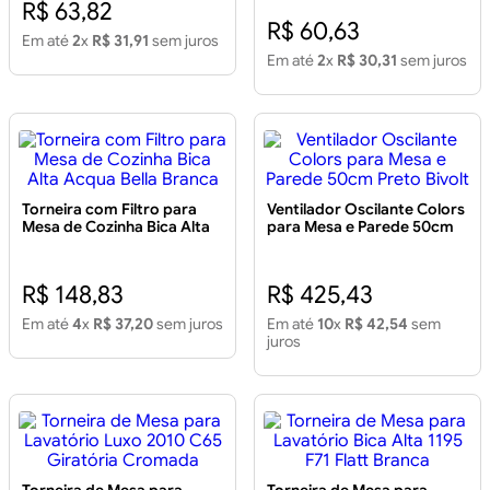
R$ 63,82
R$ 60,63
Em até
2
x
R$ 31,91
sem juros
Em até
2
x
R$ 30,31
sem juros
Torneira com Filtro para
Ventilador Oscilante Colors
Mesa de Cozinha Bica Alta
para Mesa e Parede 50cm
Acqua Bella Branca
Preto Bivolt
R$ 148,83
R$ 425,43
Em até
4
x
R$ 37,20
sem juros
Em até
10
x
R$ 42,54
sem
juros
Torneira de Mesa para
Torneira de Mesa para