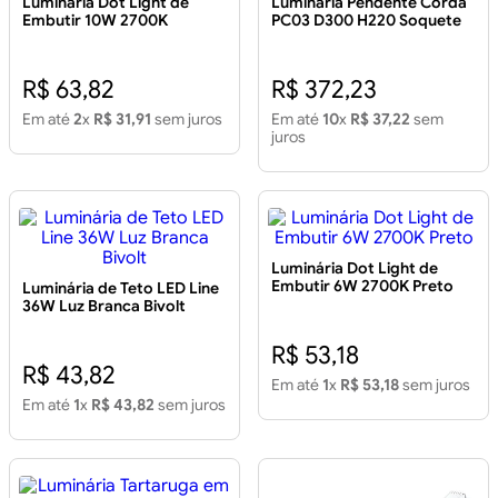
Luminária Dot Light de
Luminária Pendente Corda
Embutir 10W 2700K
PC03 D300 H220 Soquete
Branco/Preto
E27
R$ 63,82
R$ 372,23
Em até
2
x
R$ 31,91
sem juros
Em até
10
x
R$ 37,22
sem
juros
Luminária Dot Light de
Embutir 6W 2700K Preto
Luminária de Teto LED Line
36W Luz Branca Bivolt
R$ 53,18
R$ 43,82
Em até
1
x
R$ 53,18
sem juros
Em até
1
x
R$ 43,82
sem juros