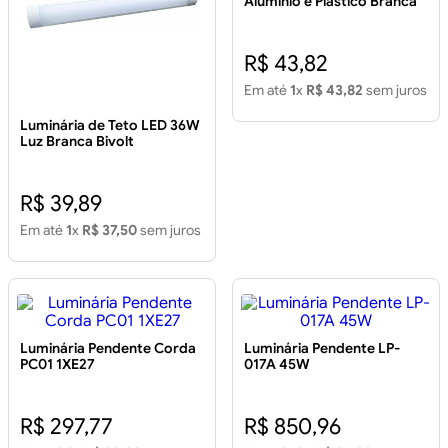
Alumínio e Plástico Branca
R$ 43,82
Em até
1
x
R$ 43,82
sem juros
Luminária de Teto LED 36W
Luz Branca Bivolt
R$ 39,89
Em até
1
x
R$ 37,50
sem juros
Luminária Pendente Corda
Luminária Pendente LP-
PC01 1XE27
017A 45W
R$ 297,77
R$ 850,96