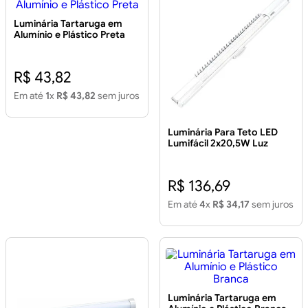
Luminária Tartaruga em
Alumínio e Plástico Preta
R$ 43,82
Em até
1
x
R$ 43,82
sem juros
Luminária Para Teto LED
Lumifácil 2x20,5W Luz
Branca
R$ 136,69
Em até
4
x
R$ 34,17
sem juros
Luminária Tartaruga em