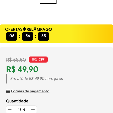
OFERTAS
RELÂMPAGO
06
56
34
R$
58
,
50
15%
R$
49
,
90
Em até
1
x
R$
49
,
90
sem juros
Formas de pagamento
Quantidade