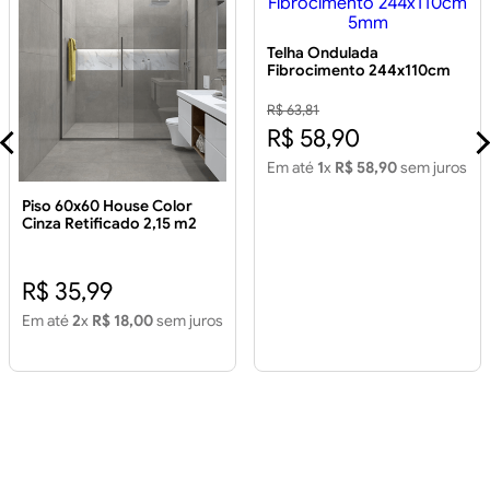
Telha Ondulada
Fibrocimento 244x110cm
5mm
R$ 63,81
R$ 58,90
Em até
1
x
R$ 58,90
sem juros
Piso 60x60 House Color
Cinza Retificado 2,15 m2
Piso 60x60 House Color
Cinza Retificado 2,15m2
R$ 35,99
Em até
2
x
R$ 18,00
sem juros