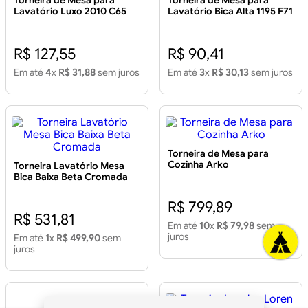
Lavatório Luxo 2010 C65
Lavatório Bica Alta 1195 F71
Giratória Cromada
Flatt Branca
R$ 127,55
R$ 90,41
Em até
4
x
R$ 31,88
sem juros
Em até
3
x
R$ 30,13
sem juros
Torneira de Mesa para
Cozinha Arko
Torneira Lavatório Mesa
Bica Baixa Beta Cromada
R$ 799,89
R$ 531,81
Em até
10
x
R$ 79,98
sem
juros
Em até
1
x
R$ 499,90
sem
juros