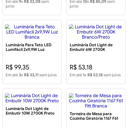
Em até
9
x
R$ 33,08
sem
Em até
10
x
R$ 85,09
sem
juros
juros
Luminária Para Teto LED
Luminária Dot Light de
Lumifácil 2x9,9W Luz
Embutir 6W 2700K
Branca
Branco/Preto
R$ 99,35
R$ 53,18
Em até
3
x
R$ 33,11
sem juros
Em até
1
x
R$ 53,18
sem juros
Luminária Dot Light de
Embutir 10W 2700K Preto
Torneira de Mesa para
Cozinha Giratória 1167 F61
Fitt Branca