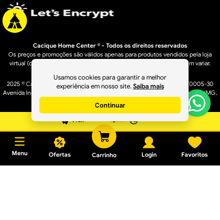
Cacique Home Center ® - Todos os direitos reservados
Os preços e promoções são válidos apenas para produtos vendidos pela loja
virtual (caciquehomecenter.com.br). Os preços de lojas físicas podem variar.
Usamos cookies para garantir a melhor
2025 © Cacique Home Center Casa e Construção LTDA - 16.950.529/0005-30
experiência em nosso site.
Saiba mais
Avenida Industrial, 1636 A – Bairro Distrito Industrial - Governador Valadares/MG,
CEP: 35040-610
Continuar
Menu
Ofertas
Login
Favoritos
Carrinho