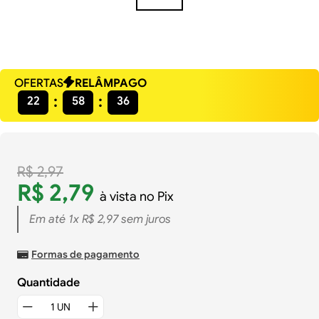
OFERTAS
RELÂMPAGO
22
58
36
R$
2
,
97
R$
2
,
79
à vista no Pix
Em até
1
x
R$
2
,
97
sem juros
Formas de pagamento
Quantidade