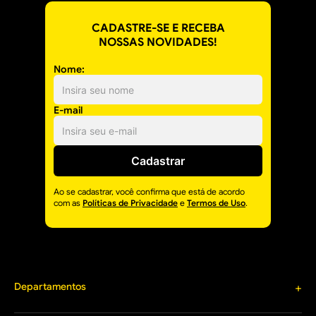
CADASTRE-SE E RECEBA
NOSSAS NOVIDADES!
Nome:
E-mail
Cadastrar
Ao se cadastrar, você confirma que está de acordo
com as
Políticas de Privacidade
e
Termos de Uso
.
Departamentos
+
Materiais de Construção