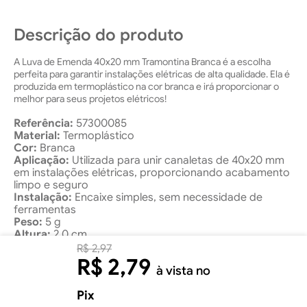
Descrição do produto
A Luva de Emenda 40x20 mm Tramontina Branca é a escolha
perfeita para garantir instalações elétricas de alta qualidade. Ela é
produzida em termoplástico na cor branca e irá proporcionar o
melhor para seus projetos elétricos!
Referência:
57300085
Material:
Termoplástico
Cor:
Branca
Aplicação:
Utilizada para unir canaletas de 40x20 mm
em instalações elétricas, proporcionando acabamento
limpo e seguro
Instalação:
Encaixe simples, sem necessidade de
ferramentas
Peso:
5 g
Altura:
2,0 cm
Largura:
4,0 cm
R$
2
,
97
Comprimento:
6,0 cm
R$
2
,
79
à vista no
Pix