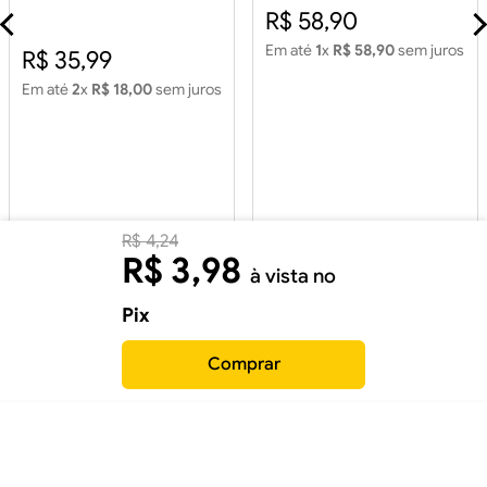
Piso 60x60 House Color
R$ 58,90
Cinza Retificado 2,15m2
Em até
1
x
R$ 58,90
sem juros
R$ 35,99
Em até
2
x
R$ 18,00
sem juros
R$
4
,
24
R$
3
,
98
à vista no
Pix
Comprar