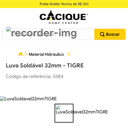
Frete Grátis
*Acima de R$ 250
O que você procura?
Luv
Material Hidráulico
Conexões Hidráulicas
Luva Soldável 32mm - TIGRE
Código de referência
:
5584