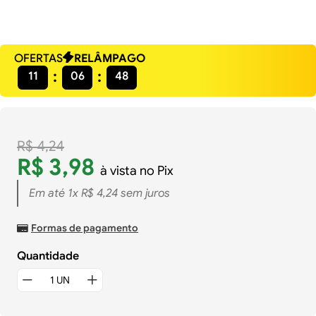
OFERTAS
RELÂMPAGO
11
06
47
R$
4
,
24
R$
3
,
98
à vista no Pix
Em até
1
x
R$
4
,
24
sem juros
Formas de pagamento
Quantidade