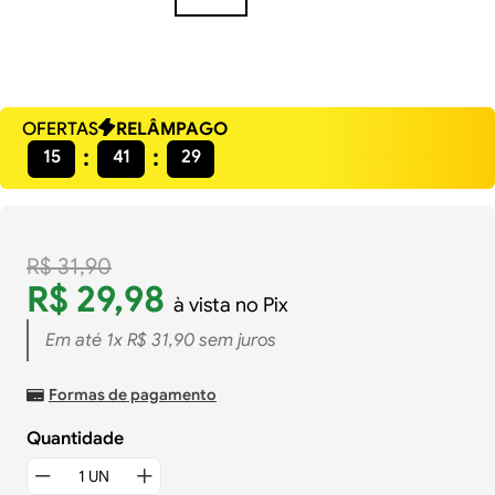
OFERTAS
RELÂMPAGO
15
41
28
R$
31
,
90
R$
29
,
98
à vista no Pix
Em até
1
x
R$
31
,
90
sem juros
Formas de pagamento
Quantidade