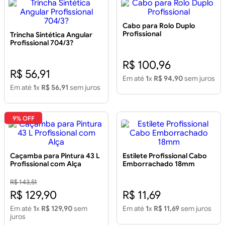
Cabo para Rolo Duplo
Profissional
Trincha Sintética Angular
Profissional 704/3?
R$ 100,96
R$ 56,91
Em até
1
x
R$ 94,90
sem juros
Em até
1
x
R$ 56,91
sem juros
9% OFF
Caçamba para Pintura 43 L
Estilete Profissional Cabo
Profissional com Alça
Emborrachado 18mm
R$ 143,51
R$ 129,90
R$ 11,69
Em até
1
x
R$ 129,90
sem
Em até
1
x
R$ 11,69
sem juros
juros