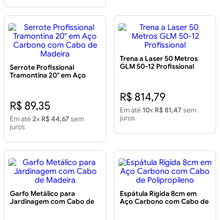
Trena a Laser 50 Metros
GLM 50-12 Profissional
Serrote Profissional
Tramontina 20" em Aço
Carbono com Cabo de
Madeira
R$ 814,79
R$ 89,35
Em até
10
x
R$ 81,47
sem
juros
Em até
2
x
R$ 44,67
sem
juros
Garfo Metálico para
Espátula Rígida 8cm em
Jardinagem com Cabo de
Aço Carbono com Cabo de
Madeira
Polipropileno