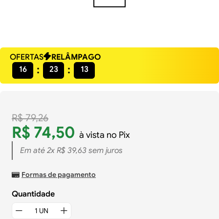
OFERTAS
RELÂMPAGO
16
23
12
R$
79
,
26
R$
74
,
50
à vista no Pix
Em até
2
x
R$
39
,
63
sem juros
Formas de pagamento
Quantidade