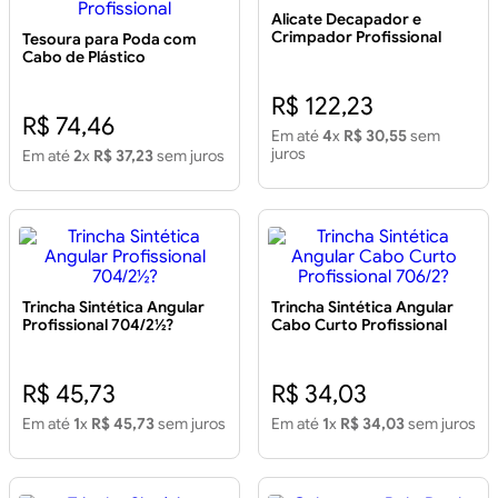
Alicate Decapador e
Crimpador Profissional
Tesoura para Poda com
Cabo de Plástico
Profissional
R$ 122,23
R$ 74,46
Em até
4
x
R$ 30,55
sem
juros
Em até
2
x
R$ 37,23
sem juros
Trincha Sintética Angular
Trincha Sintética Angular
Profissional 704/2½?
Cabo Curto Profissional
706/2?
R$ 45,73
R$ 34,03
Em até
1
x
R$ 45,73
sem juros
Em até
1
x
R$ 34,03
sem juros