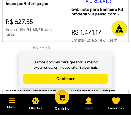
Inspeção/Interligação
100mm com Tampa
Gabinete para Banheiro Kit
Módena Suspenso com 2
Gavetas Gavetão Nogal
R$ 627,55
79,5cm - A.J RORATO
Em até
10
x
R$ 62,75
sem
R$ 1.471,17
juros
Em até
10
x
R$ 147,11
sem
juros
R$
79
,
26
R$
74
,
50
à vista
Usamos cookies para garantir a melhor
no
Pix
experiência em nosso site.
Saiba mais
Continuar
Comprar
Torneira com Filtro para
Kit Instalação para Bacia
Mesa de Cozinha Bica Alta
Acoplada com Fixação
Acqua Bella Branca
Lateral
R$ 148,83
R$ 203,72
Menu
Ofertas
Login
Favoritos
Carrinho
Em até
4
x
R$ 37,20
sem juros
Em até
6
x
R$ 33,95
sem juros