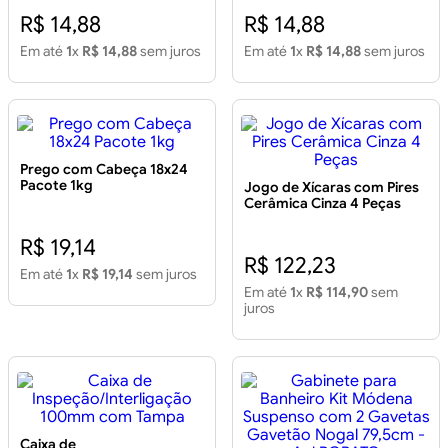
R$ 14,88
R$ 14,88
Em até
1
x
R$ 14,88
sem juros
Em até
1
x
R$ 14,88
sem juros
Prego com Cabeça 18x24
Pacote 1kg
Jogo de Xícaras com Pires
Cerâmica Cinza 4 Peças
R$ 19,14
R$ 122,23
Em até
1
x
R$ 19,14
sem juros
Em até
1
x
R$ 114,90
sem
juros
Caixa de