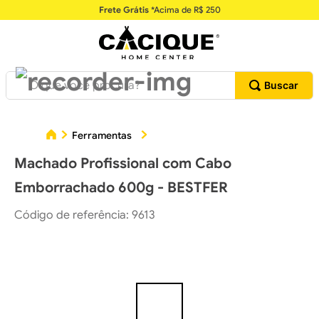
Frete Grátis
*Acima de R$ 250
O que você procura?
Ferramentas
Ferramentas para Construção Civil
Machado Profissional com Cabo
Emborrachado 600g - BESTFER
Código de referência
:
9613