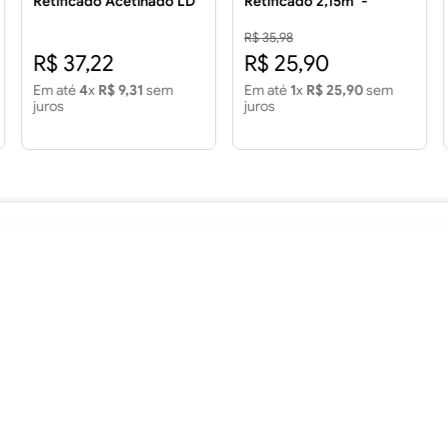
Retificado Acetinado LD
Retificado 2,15m² -
3.43 m²
FORMIGRES Piso 60x60
Finalle Retificado LD 2.15
R$ 35,98
m2 - FORMIGRES
R$ 37,22
R$ 25,90
Em até
4
x
R$ 9,31
sem
Em até
1
x
R$ 25,90
sem
juros
juros