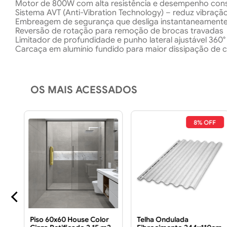
Motor de 800W com alta resistência e desempenho con
Sistema AVT (Anti-Vibration Technology) – reduz vibraç
Embreagem de segurança que desliga instantaneament
Reversão de rotação para remoção de brocas travadas
Limitador de profundidade e punho lateral ajustável 360°
Carcaça em alumínio fundido para maior dissipação de ca
OS MAIS ACESSADOS
FF
8% OFF
TE
Piso 60x60 House Color
Telha Ondulada