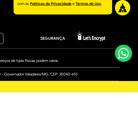
com as
Políticas de Privacidade
e
Termos de Uso
.
SEGURANÇA
eços de lojas físicas podem variar.
ial - Governador Valadares/MG, CEP: 35040-610