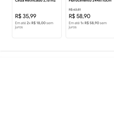
Cinza Retificado 2,15 m2
Fibrocimento 244x110cm
Piso 60x60 House Color
5mm
Cinza Retificado 2,15m2
R$ 63,81
R$ 35,99
R$ 58,90
Em até
2
x
R$ 18,00
sem
Em até
1
x
R$ 58,90
sem
juros
juros