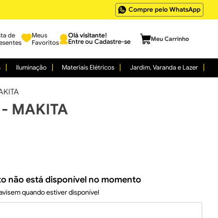
Compre pelo WhatsApp
sta de
Meus
Entre ou Cadastre-se
esentes
Favoritos
s
Iluminação
Materiais Elétricos
Jardim, Varanda e Lazer
AKITA
 - MAKITA
to não está disponível no momento
visem quando estiver disponível