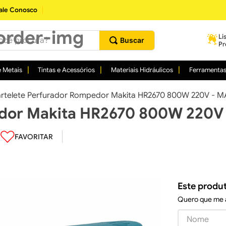
ale Conosco
procura?
Li
Pr
 Metais
Tintas e Acessórios
Materiais Hidráulicos
Ferramenta
rtelete Perfurador Rompedor Makita HR2670 800W 220V - M
edor Makita HR2670 800W 220V
Este produ
Quero que me a