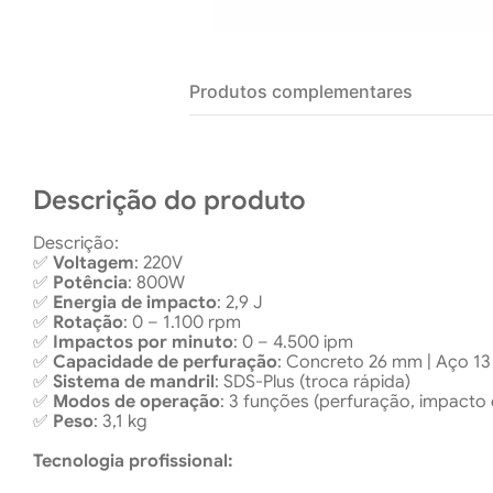
Produtos complementares
Descrição do produto
Descrição:
✅
Voltagem
: 220V
✅
Potência
: 800W
✅
Energia de impacto
: 2,9 J
✅
Rotação
: 0 – 1.100 rpm
✅
Impactos por minuto
: 0 – 4.500 ipm
✅
Capacidade de perfuração
: Concreto 26 mm | Aço 1
✅
Sistema de mandril
: SDS-Plus (troca rápida)
✅
Modos de operação
: 3 funções (perfuração, impacto
✅
Peso
: 3,1 kg
Tecnologia profissional: