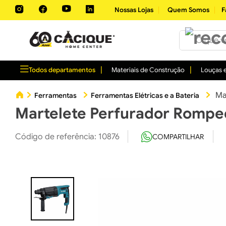
Nossas Lojas
Quem Somos
F
O que você 
Todos departamentos
Materiais de Construção
Louças e
Ma
Ferramentas
Ferramentas Elétricas e a Bateria
Martelete Perfurador Romp
Código de referência
:
10876