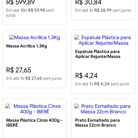
R$ 599,89
R$ 30,84
Em até
10
x
R$ 59,98
sem
Em até
1
x
R$ 28,99
sem juros
juros
Massa Acrílica 1,3Kg
Espátula Plástica para
Aplicar Rejunte/Massa
R$ 27,65
R$ 4,24
Em até
1
x
R$ 27,65
sem juros
Em até
1
x
R$ 4,24
sem juros
Massa Plástica Cinza 400g -
Prato Esmaltado para
IBERÊ
Massa 22cm Branco