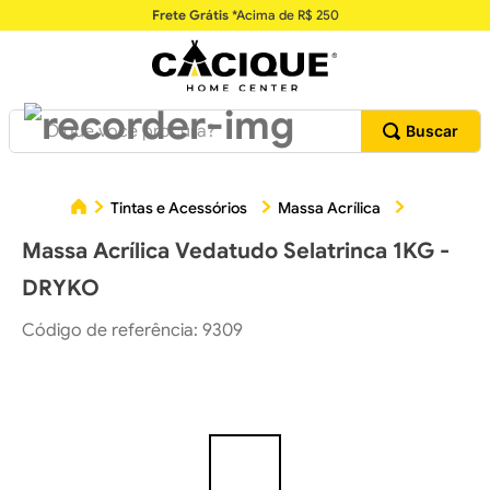
Frete Grátis
*Acima de R$ 250
O que você procura?
Massa Ac
Tintas e Acessórios
Massa Acrílica
Massa Acrílica Vedatudo Selatrinca 1KG -
DRYKO
Código de referência
:
9309