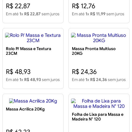
R$ 22,87
R$ 12,76
Em até
1
x
R$ 22,87
sem juros
Em até
1
x
R$ 11,99
sem juros
Rolo P/ Massa e Textura
Massa Pronta Multiuso
23CM
20KG
R$ 48,93
R$ 24,36
Em até
1
x
R$ 48,93
sem juros
Em até
1
x
R$ 24,36
sem juros
Massa Acrílica 20Kg
Folha de Lixa para Massa e
Madeira N° 120