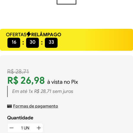
OFERTAS
RELÂMPAGO
16
30
32
R$
28
,
71
R$
26
,
98
à vista no Pix
Em até
1
x
R$
28
,
71
sem juros
Formas de pagamento
Quantidade