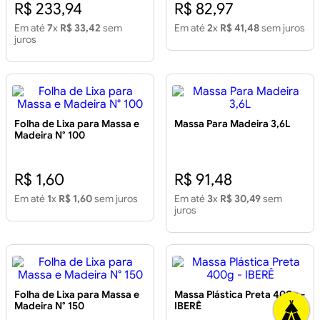
R$ 233,94
R$ 82,97
Em até
7
x
R$ 33,42
sem
Em até
2
x
R$ 41,48
sem juros
juros
Folha de Lixa para Massa e
Massa Para Madeira 3,6L
Madeira N° 100
R$ 1,60
R$ 91,48
Em até
1
x
R$ 1,60
sem juros
Em até
3
x
R$ 30,49
sem
juros
Folha de Lixa para Massa e
Massa Plástica Preta 400g -
Madeira N° 150
IBERÊ