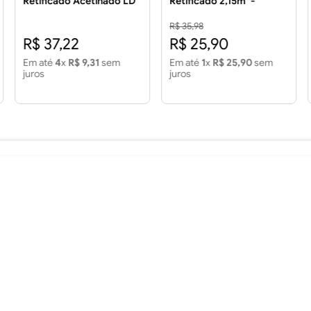
Retificado Acetinado LD
Retificado 2,15m² -
3.43 m²
FORMIGRES Piso 60x60
Finalle Retificado LD 2.15
R$ 35,98
m2 - FORMIGRES
R$ 37,22
R$ 25,90
Em até
4
x
R$ 9,31
sem
Em até
1
x
R$ 25,90
sem
juros
juros