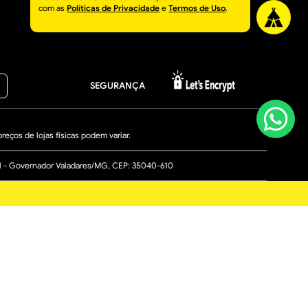
com as
Políticas de Privacidade
e
Termos de Uso
.
SEGURANÇA
eços de lojas físicas podem variar.
ial - Governador Valadares/MG, CEP: 35040-610