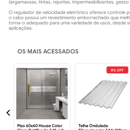
(argamassas, tintas, rejuntes, impermeabilizantes, gesso e
O regulador de velocidade eletrônico oferece controle pr
o cabo possui um revestimento emborrachado que melhor
torna-o adequado para uma variedade de usos, desde sem
aplicações.
OS MAIS ACESSADOS
FF
8% OFF
TE
Piso 60x60 House Color
Telha Ondulada