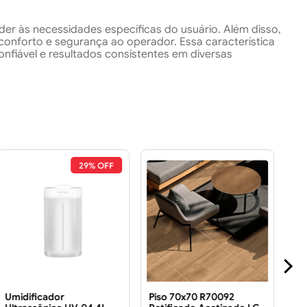
der às necessidades específicas do usuário. Além disso,
nforto e segurança ao operador. Essa característica
nfiável e resultados consistentes em diversas
29% OFF
Umidificador
Piso 70x70 R70092
Ca