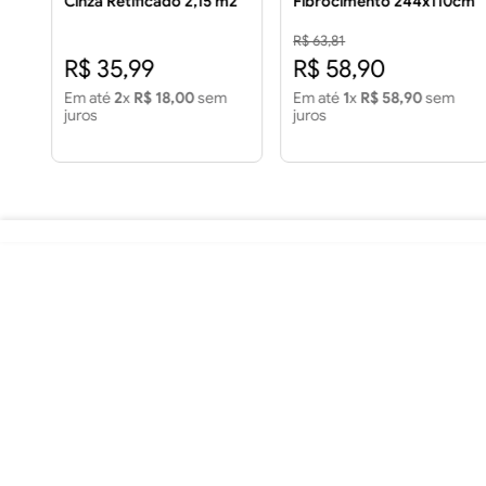
Cinza Retificado 2,15 m2
Fibrocimento 244x110cm
Piso 60x60 House Color
5mm
Cinza Retificado 2,15m2
R$ 63,81
R$ 35,99
R$ 58,90
Em até
2
x
R$ 18,00
sem
Em até
1
x
R$ 58,90
sem
juros
juros