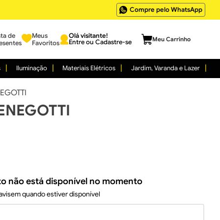
Compre pelo WhatsApp
sta de
Meus
Entre ou Cadastre-se
esentes
Favoritos
s
Iluminação
Materiais Elétricos
Jardim, Varanda e Lazer
NEGOTTI
MENEGOTTI
to não está disponível no momento
visem quando estiver disponível