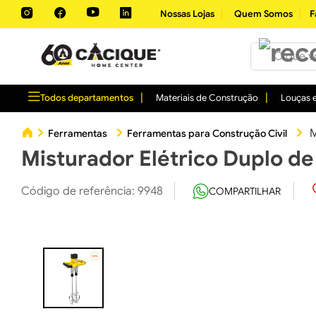
Nossas Lojas
Quem Somos
F
O que você 
Todos departamentos
Materiais de Construção
Louças e
M
Ferramentas
Ferramentas para Construção Civil
Misturador Elétrico Duplo 
Código de referência
:
9948