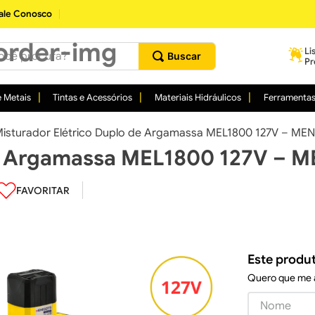
ale Conosco
procura?
Li
Pr
 Metais
Tintas e Acessórios
Materiais Hidráulicos
Ferramenta
isturador Elétrico Duplo de Argamassa MEL1800 127V – ME
de Argamassa MEL1800 127V – 
Este produ
Quero que me a