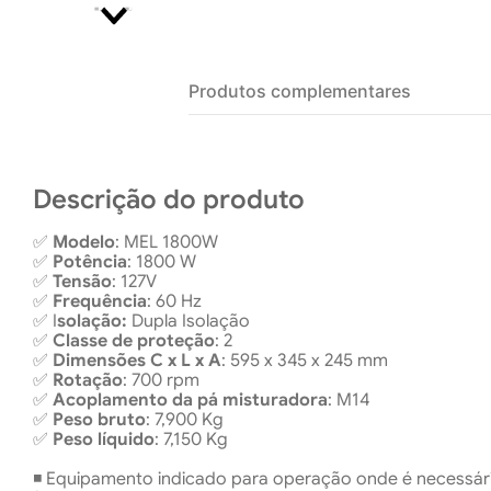
Produtos complementares
Descrição do produto
✅
Modelo
: MEL 1800W
✅
Potência
: 1800 W
✅
Tensão
: 127V
✅
Frequência
: 60 Hz
✅ I
solação:
Dupla Isolação
✅
Classe de proteção
: 2
✅
Dimensões C x L x A
: 595 x 345 x 245 mm
✅
Rotação
: 700 rpm
✅
Acoplamento da pá misturadora
: M14
✅
Peso bruto
: 7,900 Kg
✅
Peso líquido
: 7,150 Kg
◾ Equipamento indicado para operação onde é necessário