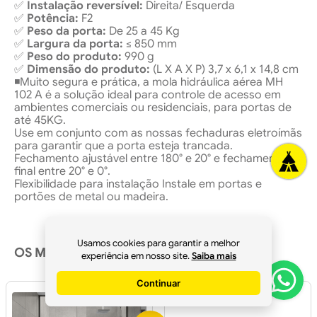
✅
Instalação reversível:
Direita/ Esquerda
✅
Potência:
F2
✅
Peso da porta:
De 25 a 45 Kg
✅
Largura da porta:
≤ 850 mm
✅
Peso do produto:
990 g
✅
Dimensão do produto:
(L X A X P) 3,7 x 6,1 x 14,8 cm
◾Muito segura e prática, a mola hidráulica aérea MH
102 A é a solução ideal para controle de acesso em
ambientes comerciais ou residenciais, para portas de
até 45KG.
Use em conjunto com as nossas fechaduras eletroímãs
para garantir que a porta esteja trancada.
Fechamento ajustável entre 180° e 20° e fechamento
final entre 20° e 0°.
Flexibilidade para instalação Instale em portas e
portões de metal ou madeira.
Usamos cookies para garantir a melhor
OS MAIS ACESSADOS
experiência em nosso site.
Saiba mais
Continuar
8% OFF