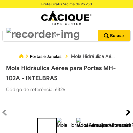
Frete Grátis
*Acima de R$ 250
O que você procura?
Mola Hidráulica Aérea para Portas MH-102A - INTELBRAS
Portas e Janelas
Mola Hidráulica Aérea para Portas MH-
102A - INTELBRAS
Código de referência
:
6326