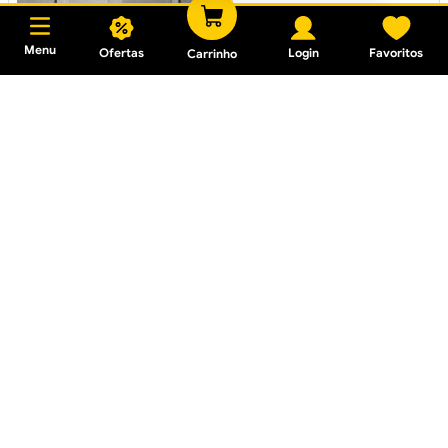
Menu
Ofertas
Login
Favoritos
Carrinho
Piso 60x60 House Color
Telha Ondulada
Cinza Retificado 2,15 m2
Fibrocimento 244x110cm
Piso 60x60 House Color
5mm
Cinza Retificado 2,15m2
R$ 63,81
R$ 35,99
R$ 58,90
Em até
2
x
R$ 18,00
sem juros
Em até
1
x
R$ 58,90
sem juros