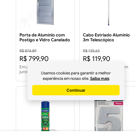
Porta de Alumínio com
Cabo Estriado Alumínio
Postigo e Vidro Canelado
3m Telescópico
Lado Direito 210x80cm
R$ 874,89
R$ 135,63
R$ 799,90
R$ 119,90
Em até
10
x
R$ 79,99
sem
Em até
3
x
R$ 39,96
sem
juros
juros
Usamos cookies para garantir a melhor
experiência em nosso site.
Saiba mais
Continuar