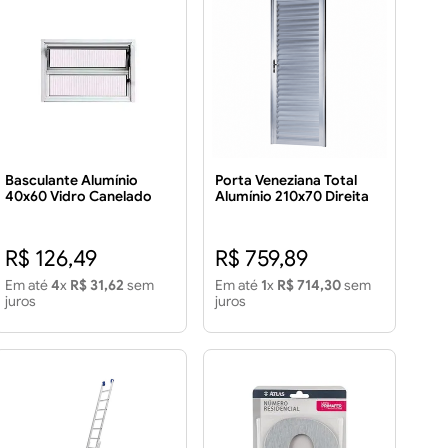
Basculante Alumínio
Porta Veneziana Total
40x60 Vidro Canelado
Alumínio 210x70 Direita
R$ 126,49
R$ 759,89
Em até
4
x
R$ 31,62
sem
Em até
1
x
R$ 714,30
sem
juros
juros