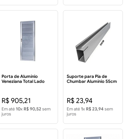
Porta de Alumínio
Suporte para Pia de
Veneziana Total Lado
Chumbar Alumínio 55cm
Direito 210x80cm
R$ 905,21
R$ 23,94
Em até
10
x
R$ 90,52
sem
Em até
1
x
R$ 23,94
sem
juros
juros