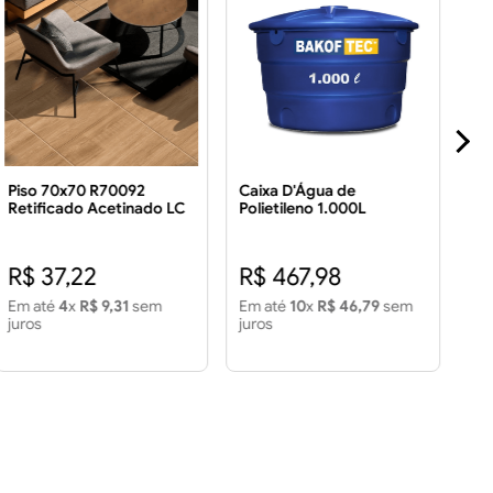
Piso 70x70 R70092
Caixa D'Água de
Pis
Retificado Acetinado LC
Polietileno 1.000L
Ret
3.43 m² Piso 70x70
FO
R70092 Retificado
Fin
R$ 
Acetinado LC 3.43 m2
m2
R$ 37,22
R$ 467,98
R
Em até
4
x
R$ 9,31
sem
Em até
10
x
R$ 46,79
sem
Em
juros
juros
jur