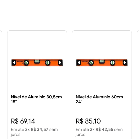
Nível de Alumínio 30,5cm
Nível de Alumínio 60cm
18"
24"
R$ 69,14
R$ 85,10
Em até
2
x
R$ 34,57
sem
Em até
2
x
R$ 42,55
sem
juros
juros