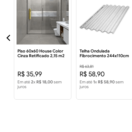
0
Piso 60x60 House Color
Telha Ondulada
Cinza Retificado 2,15 m2
Fibrocimento 244x110cm
Piso 60x60 House Color
5mm
Cinza Retificado 2,15m2
R$ 63,81
R$ 35,99
R$ 58,90
Em até
2
x
R$ 18,00
sem
Em até
1
x
R$ 58,90
sem
juros
juros