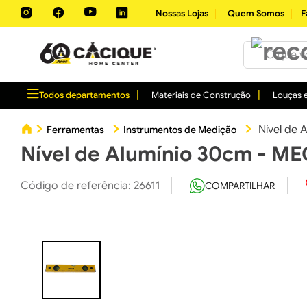
Nossas Lojas
Quem Somos
F
O que você 
Todos departamentos
Materiais de Construção
Louças e
Nível de
Ferramentas
Instrumentos de Medição
Nível de Alumínio 30cm - M
Código de referência
:
26611