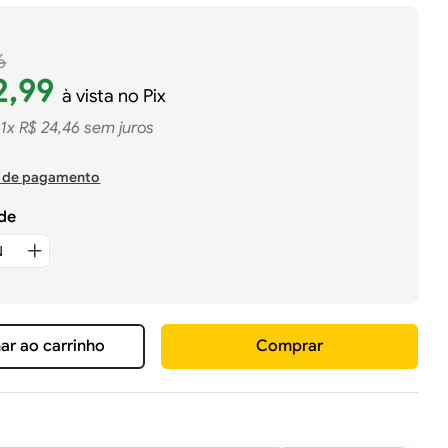
6
2
,
99
à vista no Pix
1
x
R$
24
,
46
sem juros
 de pagamento
de
ar ao carrinho
Comprar