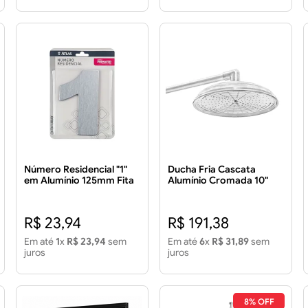
Número Residencial "1"
Ducha Fria Cascata
em Alumínio 125mm Fita
Alumínio Cromada 10"
Dupla Face
R$ 23,94
R$ 191,38
Em até
1
x
R$ 23,94
sem
Em até
6
x
R$ 31,89
sem
juros
juros
8% OFF