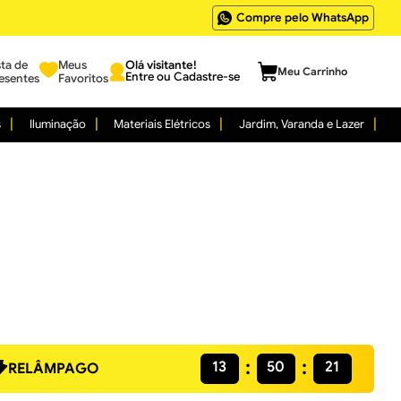
Compre pelo WhatsApp
sta de
Meus
Entre ou Cadastre-se
esentes
Favoritos
s
Iluminação
Materiais Elétricos
Jardim, Varanda e Lazer
13
50
20
RELÂMPAGO