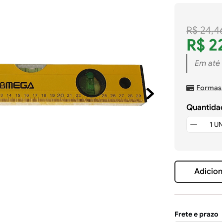
R$
24
,
4
R$
2
Em até
Formas
Quantida
Adicion