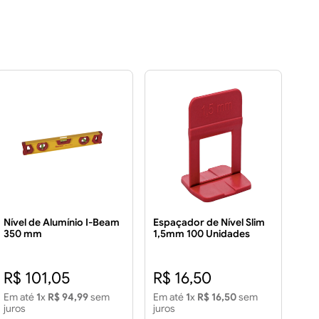
Nível de Alumínio I-Beam
Espaçador de Nível Slim
350 mm
1,5mm 100 Unidades
R$ 101,05
R$ 16,50
Em até
1
x
R$ 94,99
sem
Em até
1
x
R$ 16,50
sem
juros
juros