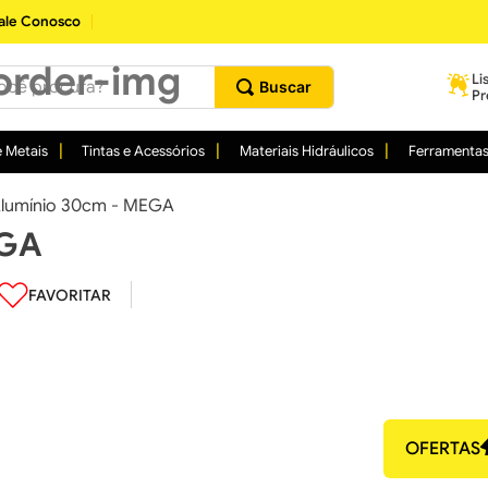
ale Conosco
procura?
Li
Pr
 Metais
Tintas e Acessórios
Materiais Hidráulicos
Ferramenta
 Alumínio 30cm - MEGA
EGA
OFERTAS