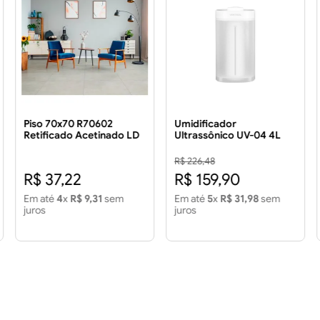
Piso 70x70 R70602
Umidificador
Retificado Acetinado LD
Ultrassônico UV-04 4L
3.43 m²
Bivolt
R$ 226,48
R$ 37,22
R$ 159,90
Em até
4
x
R$ 9,31
sem
Em até
5
x
R$ 31,98
sem
juros
juros