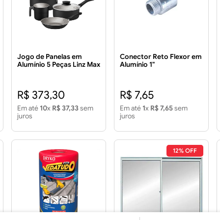
Jogo de Panelas em
Conector Reto Flexor em
Alumínio 5 Peças Linz Max
Alumínio 1"
Preto
R$ 373,30
R$ 7,65
Em até
10
x
R$ 37,33
sem
Em até
1
x
R$ 7,65
sem
juros
juros
12% OFF