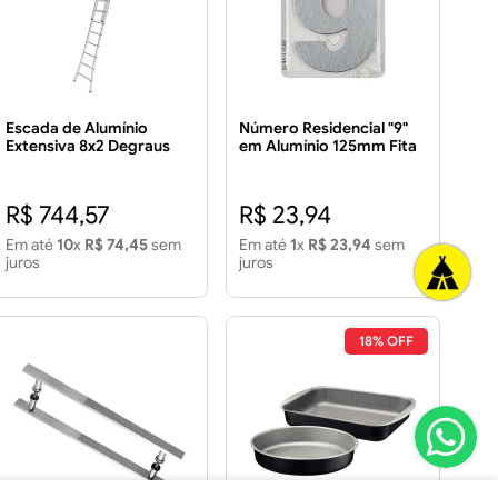
Escada de Alumínio
Número Residencial "9"
Extensiva 8x2 Degraus
em Alumínio 125mm Fita
Dupla Face
R$ 744,57
R$ 23,94
Em até
10
x
R$ 74,45
sem
Em até
1
x
R$ 23,94
sem
juros
juros
18% OFF