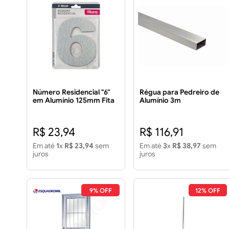
Número Residencial "6"
Régua para Pedreiro de
em Alumínio 125mm Fita
Alumínio 3m
Dupla Face
R$ 23,94
R$ 116,91
Em até
1
x
R$ 23,94
sem
Em até
3
x
R$ 38,97
sem
juros
juros
9% OFF
12% OFF