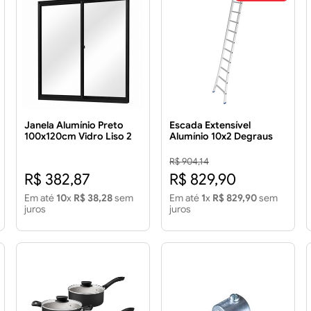
Janela Alumínio Preto
Escada Extensível
100x120cm Vidro Liso 2
Alumínio 10x2 Degraus
Folhas - ESQUADROM
R$ 904,14
R$ 382,87
R$ 829,90
Em até
10
x
R$ 38,28
sem
Em até
1
x
R$ 829,90
sem
juros
juros