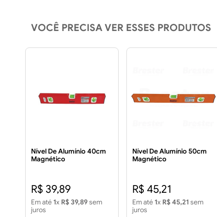
VOCÊ PRECISA VER ESSES PRODUTOS
Nível De Alumínio 40cm
Nível De Alumínio 50cm
Magnético
Magnético
R$ 39,89
R$ 45,21
Em até
1
x
R$ 39,89
sem
Em até
1
x
R$ 45,21
sem
juros
juros