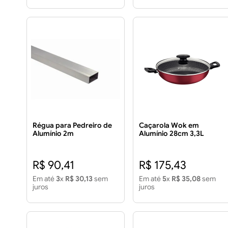
Régua para Pedreiro de
Caçarola Wok em
Alumínio 2m
Alumínio 28cm 3,3L
Loreto com Tampa
Vermelha
R$ 90,41
R$ 175,43
Em até
3
x
R$ 30,13
sem
Em até
5
x
R$ 35,08
sem
juros
juros