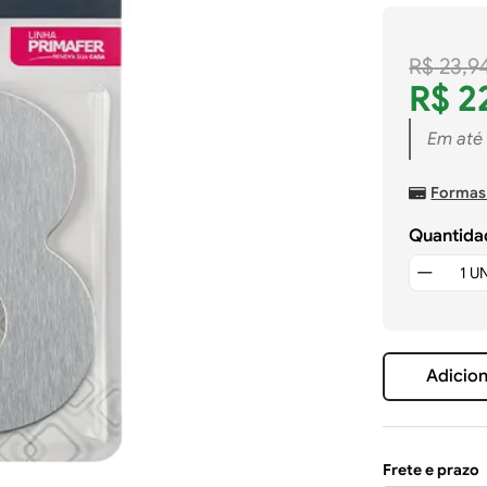
R$
23
,
9
R$
2
Em até
Formas
Quantida
Adicion