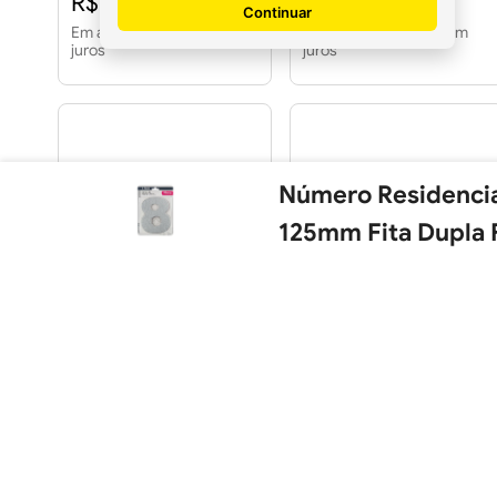
R$ 23,94
R$ 23,94
Continuar
Em até
1
x
R$ 23,94
sem
Em até
1
x
R$ 23,94
sem
juros
juros
Número Residencia
125mm Fita Dupla 
Número Residencial "4"
Número Residencial "6"
em Aço Inox 20cm
em Aço Inox 15cm
R$ 74,46
R$ 48,93
Em até
2
x
R$ 37,23
sem
Em até
1
x
R$ 48,93
sem
juros
juros