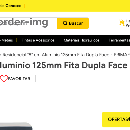
ale Conosco
procura?
Li
Pr
 Metais
Tintas e Acessórios
Materiais Hidráulicos
Ferramenta
 Residencial "8" em Alumínio 125mm Fita Dupla Face - PRIMA
lumínio 125mm Fita Dupla Face
OFERTAS