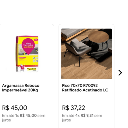
Argamassa Reboco
Piso 70x70 R70092
Pi
Impermeável 20Kg
Retificado Acetinado LC
Ac
3.43 m² Piso 70x70
3.
R70092 Retificado
R$ 
Acetinado LC 3.43 m2
R$ 45,00
R$ 37,22
R
Em até
1
x
R$ 45,00
sem
Em até
4
x
R$ 9,31
sem
Em
juros
juros
jur