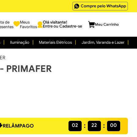
Compre pelo WhatsApp
sta de
Meus
Entre ou Cadastre-se
esentes
Favoritos
s
Iluminação
Materiais Elétricos
Jardim, Varanda e Lazer
FER
 - PRIMAFER
02
21
59
RELÂMPAGO