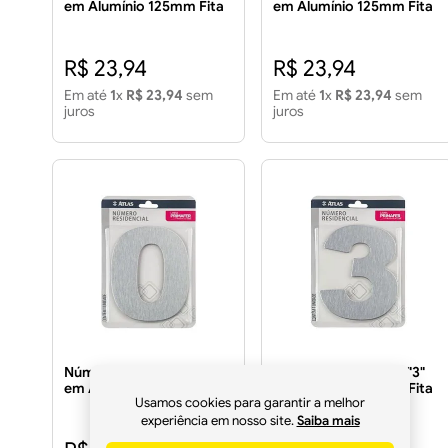
em Alumínio 125mm Fita
em Alumínio 125mm Fita
Dupla Face
Dupla Face
R$ 23,94
R$ 23,94
Em até
1
x
R$ 23,94
sem
Em até
1
x
R$ 23,94
sem
juros
juros
Número Residencial "0"
Número Residencial "3"
em Alumínio 125mm Fita
em Alumínio 125mm Fita
Usamos cookies para garantir a melhor
Dupla Face
Dupla Face
experiência em nosso site.
Saiba mais