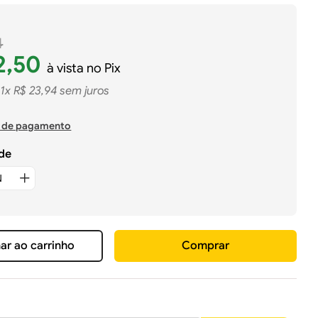
4
2
,
50
à vista no Pix
1
x
R$
23
,
94
sem juros
 de pagamento
de
ar ao carrinho
Comprar