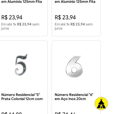
em Alumínio 125mm Fita
em Alumínio 125mm Fita
Dupla Face
Dupla Face
R$ 23,94
R$ 23,94
Em até
1
x
R$ 23,94
sem
Em até
1
x
R$ 23,94
sem
juros
juros
Número Residencial "5"
Número Residencial "6"
Prata Colonial 12cm com
em Aço Inox 20cm
Parafusos