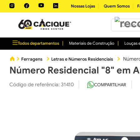
Nossas Lojas
Quem Somos
F
O que você 
Todos departamentos
Materiais de Construção
Louças e
Número
Ferragens
Letras e Números Residenciais
Número Residencial "8" em A
Código de referência
:
31410