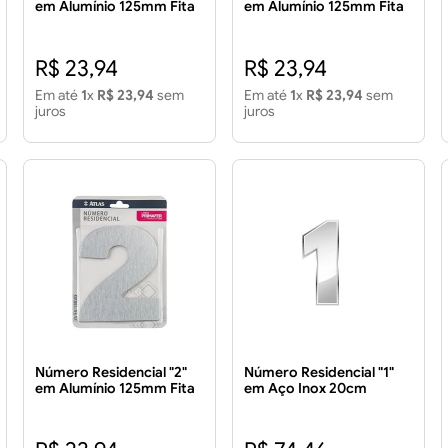
em Alumínio 125mm Fita
em Alumínio 125mm Fita
Dupla Face
Dupla Face
R$ 23,94
R$ 23,94
Em até
1
x
R$ 23,94
sem
Em até
1
x
R$ 23,94
sem
juros
juros
Número Residencial "2"
Número Residencial "1"
em Alumínio 125mm Fita
em Aço Inox 20cm
Dupla Face