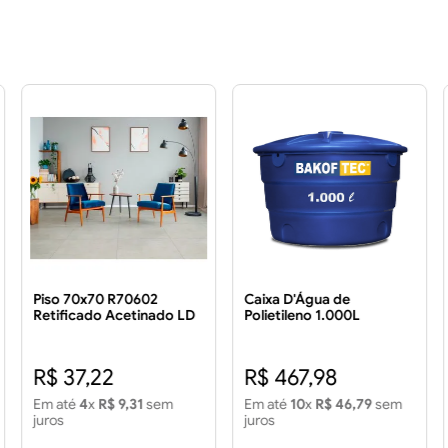
Piso 70x70 R70602
Caixa D'Água de
Retificado Acetinado LD
Polietileno 1.000L
3.43 m²
R$ 37,22
R$ 467,98
Em até
4
x
R$ 9,31
sem
Em até
10
x
R$ 46,79
sem
juros
juros