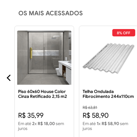
OS MAIS ACESSADOS
FF
8% OFF
Piso 60x60 House Color
Telha Ondulada
2CV
Cinza Retificado 2,15 m2
Fibrocimento 244x110cm
Piso 60x60 House Color
5mm
Cinza Retificado 2,15m2
R$ 63,81
R$ 35,99
R$ 58,90
em
Em até
2
x
R$ 18,00
sem
Em até
1
x
R$ 58,90
sem
juros
juros