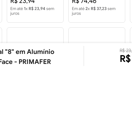
R$ 23,94
R$ 74,46
Em até
1
x
R$ 23,94
sem
Em até
2
x
R$ 37,23
sem
juros
juros
l "8" em Alumínio
R$
23
R$
Face - PRIMAFER
Número Residencial "9"
Número Residencial "8"
Prata Colonial 12cm com
em Aço Inox 15cm Face
Parafusos
com Fita Dupla Face
R$ 14,88
R$ 25,00
Em até
1
x
R$ 14,88
sem
Em até
1
x
R$ 25,00
sem
juros
juros