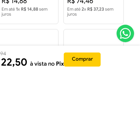
R$ 14,88
R$ 74,46
Em até
1
x
R$ 14,88
sem
Em até
2
x
R$ 37,23
sem
juros
juros
,
94
22
,
50
Comprar
à vista no
Pix
Número Residencial "9"
Número Residencial "2"
em Aço Inox 20cm
Prata Colonial 12cm com
Parafusos
R$ 74,46
R$ 14,88
Em até
2
x
R$ 37,23
sem
Em até
1
x
R$ 14,88
sem
juros
juros